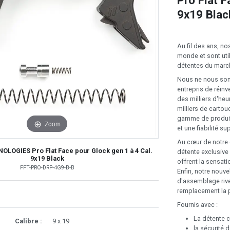
Pro Flat F
9x19 Blac
Au fil des ans, n
monde et sont uti
détentes du marc
Nous ne nous somm
entrepris de réinv
des milliers d'heu
milliers de carto
gamme de produit
Zoom
et une fiabilité su
Au cœur de notre 
OLOGIES Pro Flat Face pour Glock gen 1 à 4 Cal.
détente exclusive
9x19 Black
offrent la sensatio
FFT-PRO-DRP-4G9-B-B
Enfin, notre nouv
d'assemblage rivet
remplacement la p
Fournis avec :
La détente 
Calibre :
9 x 19
la sécurité 