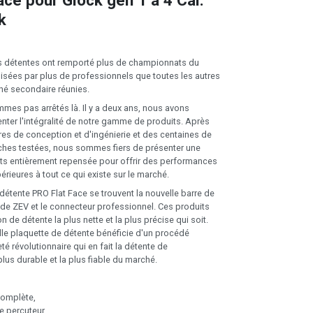
ace pour Glock gen 1 à 4 Cal.
k
os détentes ont remporté plus de championnats du
lisées par plus de professionnels que toutes les autres
hé secondaire réunies.
es pas arrêtés là. Il y a deux ans, nous avons
enter l'intégralité de notre gamme de produits. Après
res de conception et d'ingénierie et des centaines de
uches testées, nous sommes fiers de présenter une
s entièrement repensée pour offrir des performances
périeures à tout ce qui existe sur le marché.
détente PRO Flat Face se trouvent la nouvelle barre de
 de ZEV et le connecteur professionnel. Ces produits
n de détente la plus nette et la plus précise qui soit.
elle plaquette de détente bénéficie d'un procédé
é révolutionnaire qui en fait la détente de
lus durable et la plus fiable du marché.
complète,
de percuteur,