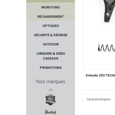
MUNITIONS
RECHARGEMENT
OPTIQUES
SÉCURITÉ & DÉFENSE
OUTDOOR
VZ GRIPS
LIBRAIRIE & IDÉES
CADEAUX
ACCU-TAC
PROMOTIONS
BREAK FREE
Détente ZEV TECHN
Nos marques
CALDWELL
Caractéristiques
DPM SYSTEMS
RUBBER BALLS