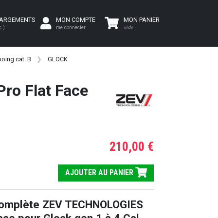
HARGEMENTS
MON COMPTE
MON PANIER
c.)
me connecter
vide
oing cat. B
GLOCK
ro Flat Face
210,00 €
AJOUTER AU PANIER
complète ZEV TECHNOLOGIES