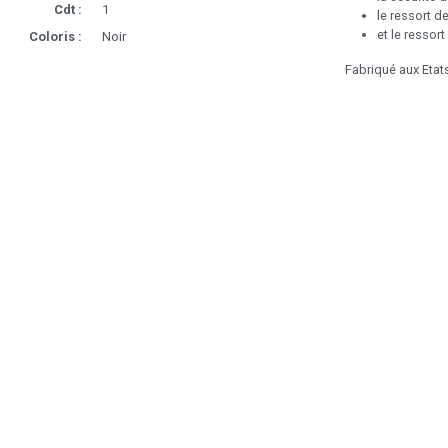
Cdt :
1
le ressort d
et le ressort
Coloris :
Noir
Fabriqué aux Etat