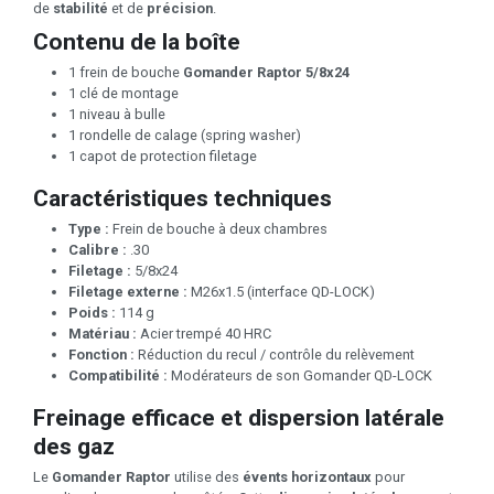
de
stabilité
et de
précision
.
Contenu de la boîte
1 frein de bouche
Gomander Raptor 5/8x24
1 clé de montage
1 niveau à bulle
1 rondelle de calage (spring washer)
1 capot de protection filetage
Caractéristiques techniques
Type :
Frein de bouche à deux chambres
Calibre :
.30
Filetage :
5/8x24
Filetage externe :
M26x1.5 (interface QD-LOCK)
Poids :
114 g
Matériau :
Acier trempé 40 HRC
Fonction :
Réduction du recul / contrôle du relèvement
Compatibilité :
Modérateurs de son Gomander QD-LOCK
Freinage efficace et dispersion latérale
des gaz
Le
Gomander Raptor
utilise des
évents horizontaux
pour