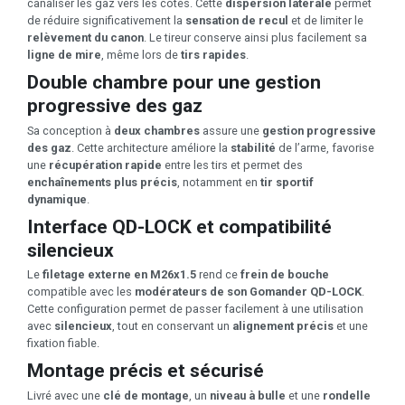
canaliser les gaz vers les côtés. Cette
dispersion latérale
permet
de réduire significativement la
sensation de recul
et de limiter le
relèvement du canon
. Le tireur conserve ainsi plus facilement sa
ligne de mire
, même lors de
tirs rapides
.
Double chambre pour une gestion
progressive des gaz
Sa conception à
deux chambres
assure une
gestion progressive
des gaz
. Cette architecture améliore la
stabilité
de l’arme, favorise
une
récupération rapide
entre les tirs et permet des
enchaînements plus précis
, notamment en
tir sportif
dynamique
.
Interface QD-LOCK et compatibilité
silencieux
Le
filetage externe en M26x1.5
rend ce
frein de bouche
compatible avec les
modérateurs de son Gomander QD-LOCK
.
Cette configuration permet de passer facilement à une utilisation
avec
silencieux
, tout en conservant un
alignement précis
et une
fixation fiable.
Montage précis et sécurisé
Livré avec une
clé de montage
, un
niveau à bulle
et une
rondelle