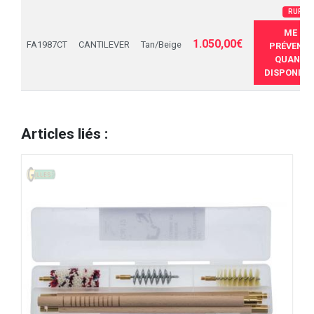
RUPTU
ME
1.050,00€
FA1987CT
CANTILEVER
Tan/Beige
PRÉVENIR
QUAND
DISPONIBL
Articles liés :