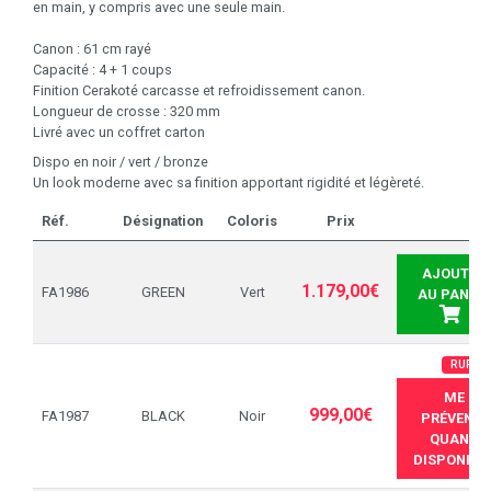
en main, y compris avec une seule main.
Canon : 61 cm rayé
Capacité : 4 + 1 coups
Finition Cerakoté carcasse et refroidissement canon.
Longueur de crosse : 320 mm
Livré avec un coffret carton
Dispo en noir / vert / bronze
Un look moderne avec sa finition apportant rigidité et légèreté.
Réf.
Désignation
Coloris
Prix
AJOUTER
1.179,00€
FA1986
GREEN
Vert
AU PANIER
RUPTU
ME
999,00€
FA1987
BLACK
Noir
PRÉVENIR
QUAND
DISPONIBL