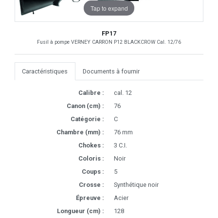
Tap to expand
FP17
Fusil à pompe VERNEY CARRON P12 BLACKCROW Cal. 12/76
Caractéristiques
Documents à fournir
Calibre :
cal. 12
Canon (cm) :
76
Catégorie :
C
Chambre (mm) :
76 mm
Chokes :
3 C.I.
Coloris :
Noir
Coups :
5
Crosse :
Synthétique noir
Épreuve :
Acier
Longueur (cm) :
128