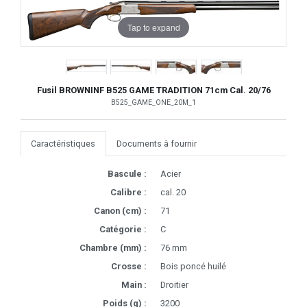
Tap to expand
Fusil BROWNINF B525 GAME TRADITION 71cm Cal. 20/76
B525_GAME_ONE_20M_1
Caractéristiques
Documents à fournir
Bascule :
Acier
Calibre :
cal. 20
Canon (cm) :
71
Catégorie :
C
Chambre (mm) :
76 mm
Crosse :
Bois poncé huilé
Main :
Droitier
Poids (g) :
3200