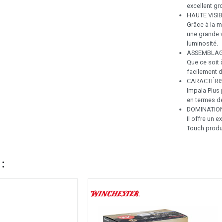
excellent g
HAUTE VISIB
Grâce à la mi
une grande v
luminosité.
ASSEMBLAG
Que ce soit 
facilement 
CARACTÉRI
Impala Plus
en termes de
DOMINATION
Il offre un 
Touch produ
 :