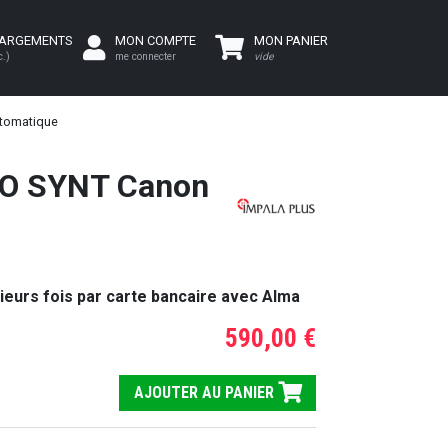
HARGEMENTS
MON COMPTE
MON PANIER
c.)
me connecter
vide
utomatique
RO SYNT Canon
ieurs fois par carte bancaire avec Alma
590,00 €
AJOUTER AU PANIER