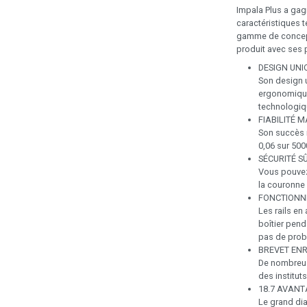
Impala Plus a ga
caractéristiques 
gamme de concepti
produit avec ses 
DESIGN UNI
Son design u
ergonomique
technologiq
FIABILITÉ 
Son succès m
0,06 sur 500
SÉCURITÉ S
Vous pouvez
la couronne 
FONCTIONN
Les rails en 
boîtier pen
pas de prob
BREVET ENR
De nombreus
des institut
18.7 AVAN
Le grand diam