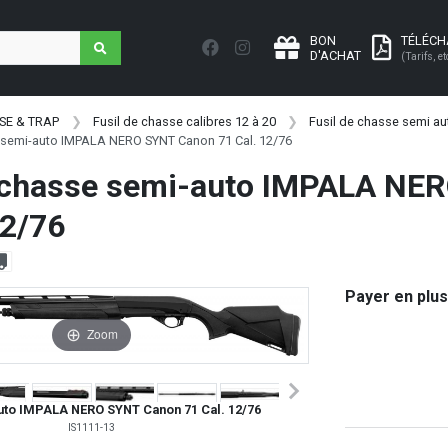
BON
TÉLÉC
D'ACHAT
(Tarifs, et
SE & TRAP
Fusil de chasse calibres 12 à 20
Fusil de chasse semi a
e semi-auto IMPALA NERO SYNT Canon 71 Cal. 12/76
e chasse semi-auto IMPALA NE
12/76
Payer en plus
Zoom
auto IMPALA NERO SYNT Canon 71 Cal. 12/76
IS1111-13