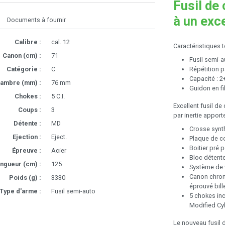
Fusil de
à un exce
Documents à fournir
Calibre :
cal. 12
Caractéristiques 
Canon (cm) :
71
Fusil semi-
Répétition pa
Catégorie :
C
Capacité : 
ambre (mm) :
76 mm
Guidon en fi
Chokes :
5 C.I.
Excellent fusil d
Coups :
3
par inertie apporte
Détente :
MD
Crosse synth
Ejection :
Eject.
Plaque de co
Boitier pré
Épreuve :
Acier
Bloc détent
ngueur (cm) :
125
Système de v
Canon chromé
Poids (g) :
3330
éprouvé bill
Type d'arme :
Fusil semi-auto
5 chokes incl
Modified Cylin
Le nouveau fusil