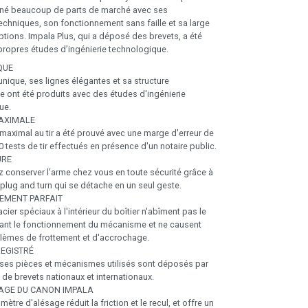
gné beaucoup de parts de marché avec ses
techniques, son fonctionnement sans faille et sa large
ons. Impala Plus, qui a déposé des brevets, a été
propres études d’ingénierie technologique.
QUE
nique, ses lignes élégantes et sa structure
 ont été produits avec des études d'ingénierie
ue.
MAXIMALE
aximal au tir a été prouvé avec une marge d'erreur de
0 tests de tir effectués en présence d'un notaire public.
ÛRE
 conserver l'arme chez vous en toute sécurité grâce à
plug and turn qui se détache en un seul geste.
EMENT PARFAIT
acier spéciaux à l'intérieur du boîtier n'abîment pas le
dant le fonctionnement du mécanisme et ne causent
lèmes de frottement et d'accrochage.
EGISTRÉ
es pièces et mécanismes utilisés sont déposés par
s de brevets nationaux et internationaux.
TAGE DU CANON IMPALA
ètre d'alésage réduit la friction et le recul, et offre un