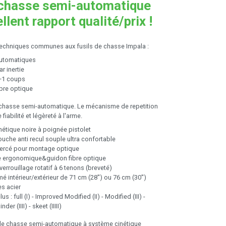
 chasse semi-automatique
llent rapport qualité/prix !
techniques communes aux fusils de chasse Impala :
automatiques
r inertie
2+1 coups
bre optique
e chasse semi-automatique. Le mécanisme de repetition
 fiabilité et légèreté à l'arme.
étique noire à poignée pistolet
uche anti recul souple ultra confortable
 percé pour montage optique
e ergonomique&guidon fibre optique
errouillage rotatif à 6 tenons (breveté)
 intérieur/extérieur de 71 cm (28'') ou 76 cm (30'')
es acier
us : full (I) - Improved Modified (II) - Modified (III) -
der (IIII) - skeet (IIIII)
 de chasse semi-automatique à système cinétique