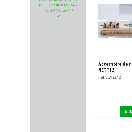
STRIKE INDUSTRIE
mm : Vectan BA9, BA9
1/2, BA10 ou A1 ?
GAMO
SPEER
NUPROL
GRS
Accessoire de n
NETT12
TPM
Réf. : EN2212
DOOGY
PARKER HALE
AJO
MECHANIX WEAR
ARMANOV