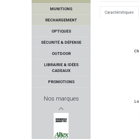
MUNITIONS
Caractéristiques
RECHARGEMENT
OPTIQUES
SÉCURITÉ & DÉFENSE
Ch
OUTDOOR
LYMAN PRODUCTS
LIBRAIRIE & IDÉES
CADEAUX
QIANG YUAN
PROMOTIONS
PROFUSION PETFEED
Nos marques
Lo
WORK SHARP
MEGALINE
SPRINGFIELD ARMORY