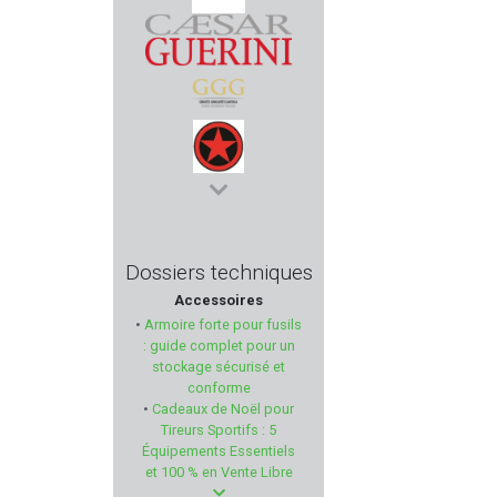
ALTEX
CAESAR GUERINI
GGG
TOKAREV
KRISS
Dossiers techniques
Accessoires
KRUGER
•
Armoire forte pour fusils
: guide complet pour un
DENIX
stockage sécurisé et
conforme
•
Cadeaux de Noël pour
CHIRUCA
Tireurs Sportifs : 5
Équipements Essentiels
RELOAD SWISS
et 100 % en Vente Libre