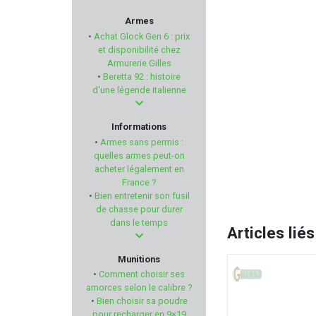
ACCU-SHOT
Armes
•
Achat Glock Gen 6 : prix
FIER
et disponibilité chez
Armurerie Gilles
•
Beretta 92 : histoire
BP MAKER
d'une légende italienne
FRANCHI
Informations
•
Armes sans permis :
BEEMAN
quelles armes peut-on
acheter légalement en
France ?
BUCK EXPERT
•
Bien entretenir son fusil
de chasse pour durer
MERCUREY MANSART
dans le temps
Articles liés
WEAVER
Munitions
•
Comment choisir ses
VORTEX OPTICS
amorces selon le calibre ?
•
Bien choisir sa poudre
pour recharger en 9×19