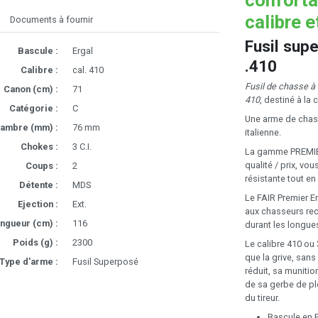
calibre e
Documents à fournir
Fusil sup
Bascule :
Ergal
.410
Calibre :
cal. 410
Fusil de chasse 
Canon (cm) :
71
410
, destiné à la 
Catégorie :
C
Une arme de chasse
ambre (mm) :
76 mm
italienne.
Chokes :
3 C.I.
La gamme PREMIER
qualité / prix, vo
Coups :
2
résistante tout en
Détente :
MDS
Le FAIR Premier E
Ejection :
Ext.
aux chasseurs rec
ngueur (cm) :
116
durant les longue
Poids (g) :
2300
Le calibre 410 ou
que la grive, sans
Type d'arme :
Fusil Superposé
réduit, sa munitio
de sa gerbe de plo
du tireur.
Bascule en E