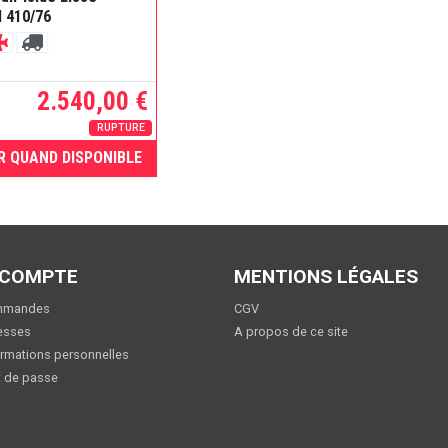
l 410/76
2.540,00 €
RUPTURE
R QUAND DISPONIBLE
 COMPTE
MENTIONS LÉGALES
mmandes
CGV
esses
A propos de ce site
rmations personnelles
 de passe