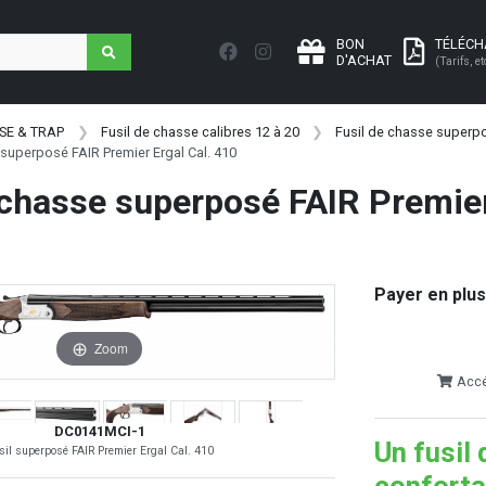
BON
TÉLÉC
D'ACHAT
(Tarifs, et
SE & TRAP
Fusil de chasse calibres 12 à 20
Fusil de chasse superpo
 superposé FAIR Premier Ergal Cal. 410
 chasse superposé FAIR Premier
Payer en plus
Zoom
Accéd
DC0141MCI-1
Un fusil 
sil superposé FAIR Premier Ergal Cal. 410
conforta