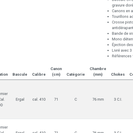
gravure dor
Canons en a
Tourillons 
Crosse pisto
antidérapant
Bande de vis
Mono détent
Éjection des
Livré avec 3
Références 
Canon
Chambre
tion
Bascule
Calibre
(cm)
Catégorie
(mm)
Chokes
C
emier
Cal.
Ergal
cal. 410
71
C
76 mm
3 C.I.
DD
emier
Cal.
Ergal
cal. 410
71
C
76 mm
3 C.I.