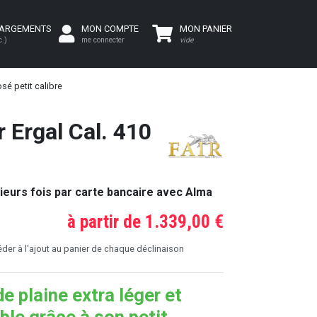
HARGEMENTS
MON COMPTE
MON PANIER
c.)
me connecter
vide
sé petit calibre
 Ergal Cal. 410
ieurs fois par carte bancaire avec Alma
à partir de 1.339,00 €
er à l'ajout au panier de chaque déclinaison
de plaine extra léger et
ble grâce à son petit