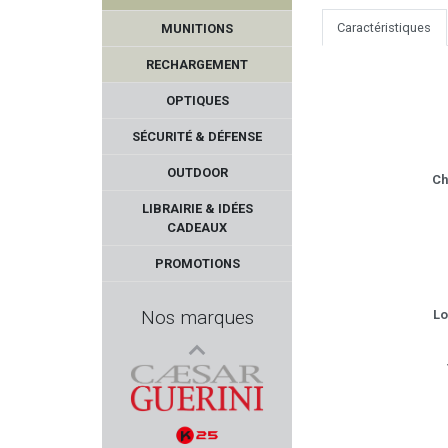
Caractéristiques
MUNITIONS
RECHARGEMENT
OPTIQUES
SÉCURITÉ & DÉFENSE
OUTDOOR
Ch
AKSA ARMS
LIBRAIRIE & IDÉES
CADEAUX
RIETTI
PROMOTIONS
Sans marque GILLES
Nos marques
Lo
GABION UNLIMITED
KARL NILL
CAESAR GUERINI