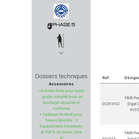
K25
AHG - ANSCHUTZ
PHASE 5
ELLE DEFENDER
HOGUE
Dossiers techniques
Réf.
Désigna
Accessoires
COBALT KINETICS
•
Armoire forte pour fusils
: guide complet pour un
FAIR Pr
STOPTIR
stockage sécurisé et
DC0141CI
Ergal 
conforme
410 
•
Cadeaux de Noël pour
MIROKU
Tireurs Sportifs : 5
Équipements Essentiels
FOB
et 100 % en Vente Libre
FAIR Pr
FS1314
Ergal 