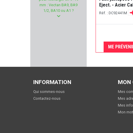
HOLOSUN
Eject. - Acier Ca
mm : Vectan BA9, BA9
1/2, BA10 ou A1 ?
Réf. : DC92441M
SPYPOINT
RENATO BALDI
ZAMBERLAN
ME PRÉVENI
STALON
CMC TRIGGERS
INFORMATION
MON
REAL AVID
Qui sommes-nous
Mes co
Contactez-nous
Mes adr
LUNA OPTIQUE
Mes info
Mon mot
KIMBER
BOKER