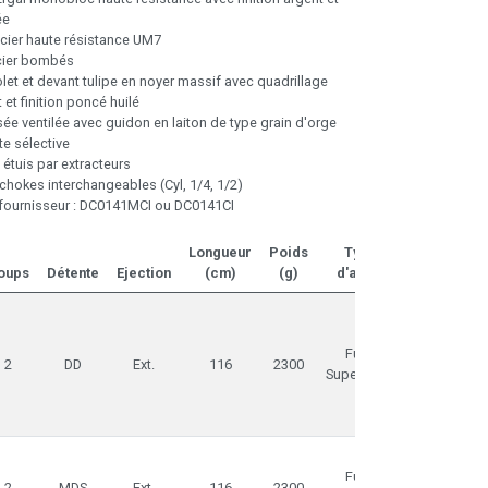
ée
cier haute résistance UM7
acier bombés
let et devant tulipe en noyer massif avec quadrillage
 et finition poncé huilé
ée ventilée avec guidon en laiton de type grain d'orge
e sélective
 étuis par extracteurs
 chokes interchangeables (Cyl, 1/4, 1/2)
fournisseur : DC0141MCI ou DC0141CI
Longueur
Poids
Type
oups
Détente
Ejection
(cm)
(g)
d'arme
Prix
Fusil
1.339,00
2
DD
Ext.
116
2300
Superposé
Fusil
1.370,00
2
MDS
Ext.
116
2300