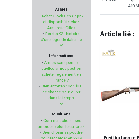
410 
PIXFRA
Armes
•
Achat Glock Gen 6 : prix
ARSENAL FIREARMS
et disponibilité chez
Armurerie Gilles
Article lié :
•
Beretta 92 : histoire
INFORCE
d'une légende italienne
SUPERLATIVE ARMS
Informations
•
Armes sans permis :
LEBEL
quelles armes peut-on
acheter légalement en
France ?
GPA
•
Bien entretenir son fusil
de chasse pour durer
SCHLETEK
dans le temps
LEATHERMAN
Munitions
•
Comment choisir ses
MAK
amorces selon le calibre ?
•
Bien choisir sa poudre
Fusil juxtapose F
pour recharger en 9×19