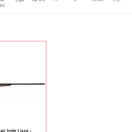
MDS
air Iside Lisse -