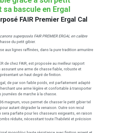
t sa bascule en Ergal
erposé FAIR Premier Ergal Cal
à canons superposés FAIR PREMIER ERGAL en calibre
chasse du petit gibier.
 aux lignes raffinées, dans la pure tradition armurière
 de chez FAIR, est proposée au meilleur rapport
us assurant une arme de chasse fiable, robuste et
 présentant un haut degré de finition.
rgal, de par son faible poids, est parfaitement adapté
herchant une arme légère et confortable à transporter
s journées de marche à la chasse.
 36 magnum, vous permet de chasser le petit gibier tel
 pour autant dégrader la venaison. Outre son recul
n sera parfaite pour les chasseurs exigeants, en raison
mbs réduite, nécessitant toute l'habileté et précision
rgal monobloc haute résistance avec finition argent et