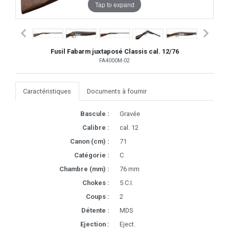
Tap to expand
Fusil Fabarm juxtaposé Classis cal. 12/76
FA4000M-02
Caractéristiques
Documents à fournir
Bascule :
Gravée
Calibre :
cal. 12
Canon (cm) :
71
Catégorie :
C
Chambre (mm) :
76 mm
Chokes :
5 C.I.
Coups :
2
Détente :
MDS
Ejection :
Eject.