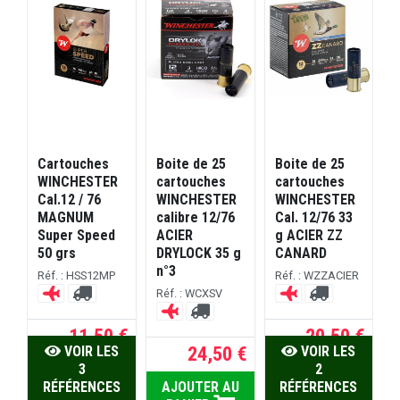
Cartouches
Boite de 25
Boite de 25
WINCHESTER
cartouches
cartouches
2
Cal.12 / 76
WINCHESTER
WINCHESTER
S
MAGNUM
calibre 12/76
Cal. 12/76 33
C
Super Speed
ACIER
g ACIER ZZ
50 grs
DRYLOCK 35 g
CANARD
R
n°3
Réf. : HSS12MP
Réf. : WZZACIER
Réf. : WCXSV
 €
11,50 €
20,50 €
R
RE
24,50 €
VOIR LES
VOIR LES
3
2
RÉFÉRENCES
AJOUTER AU
RÉFÉRENCES