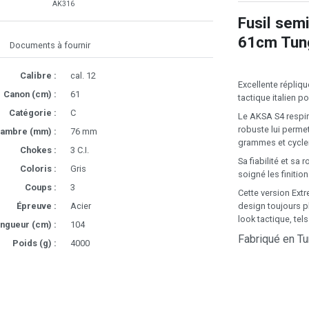
AK316
Fusil sem
61cm Tung
Documents à fournir
Calibre :
cal. 12
Excellente répliq
Canon (cm) :
61
tactique italien po
Catégorie :
C
Le AKSA S4 respire 
robuste lui permet
ambre (mm) :
76 mm
grammes et cycler
Chokes :
3 C.I.
Sa fiabilité et s
Coloris :
Gris
soigné les finit
Coups :
3
Cette version Extr
design toujours p
Épreuve :
Acier
look tactique, tel
ngueur (cm) :
104
Fabriqué en Tu
Poids (g) :
4000