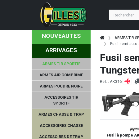
NOUVEAUTES
ARMES TIR S
Fusil semi-aut
ARRIVAGES
Fusil s
ARMES TIR SPORTIF
Tungsten
ARMES AIR COMPRIME
Réf. : AK316
ARMES POUDRE NOIRE
ACCESSOIRES TIR
SPORTIF
ARMES CHASSE & TRAP
ACCESSOIRES CHASSE
Fusil à pompe A
ACCESSOIRES DE TRAP