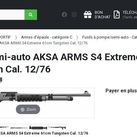
BON
TÉLÉC
D'ACHAT
(Tarifs, et
PORTIF
Armes d'épaule - catégorie C
Fusils à pompe/semi-auto - Cat
o AKSA ARMS S4 Extreme 61cm Tungsten Cal. 12/76
emi-auto AKSA ARMS S4 Extre
 Cal. 12/76
Payer en plus
Zoom
KSA ARMS S4 Extreme 61cm Tungsten Cal. 12/76