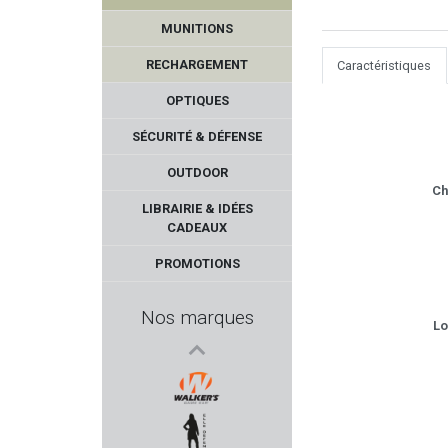
MUNITIONS
RECHARGEMENT
Caractéristiques
OPTIQUES
SÉCURITÉ & DÉFENSE
OUTDOOR
Ch
Kalashnikov USA
LIBRAIRIE & IDÉES
CADEAUX
DORR
PROMOTIONS
SOMLYS
Nos marques
Lo
PIETTA
NATURE DE BRENNE
WALKER'S