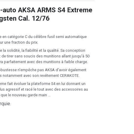
i-auto AKSA ARMS S4 Extreme
sten Cal. 12/76
ue en catégorie C du célèbre fusil semi automatique
ur une fraction du prix.
la solidité, la fiabilité et la qualité. Sa conception
 de tirer sans soucis des munitions allant jusqu'à 50
a parfaitement avec des munitions à faible charge.
a robustesse n'empêche pas AKSA d'avoir également
ions notamment avec son revêtement CERAKOTE.
eme fait évoluer la plateforme S4 en lui donnant un
lus agressif et racé le tout avec des accessoires au
s que le nouveau garde main ...
rquie.