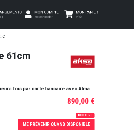
HARGEMENTS
MON COMPTE
MON PANIER
c.)
me connecter
vide
. C
me 61cm
ieurs fois par carte bancaire avec Alma
890,00 €
RUPTURE
ME PRÉVENIR QUAND DISPONIBLE