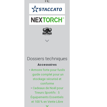
ELLE DEFENDER
STACCATO
NEXTORCH
BUFFALO RIVER
RUGER
Dossiers techniques
Accessoires
H&N
•
Armoire forte pour fusils
: guide complet pour un
SA SPORT ATTITUDE
stockage sécurisé et
conforme
•
Cadeaux de Noël pour
ASELKON
Tireurs Sportifs : 5
Équipements Essentiels
FORSTER PRODUCTS
et 100 % en Vente Libre