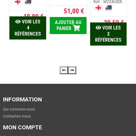
Réf. : WZZACIER
51,00 €
19,00 €
 €
20,50 €
VOIR LES
AJOUTER AU
4
VOIR LES
PANIER
U
RÉFÉRENCES
2
RÉFÉRENCES
INFORMATION
Qui sommes-nous
Contactez-nous
MON COMPTE