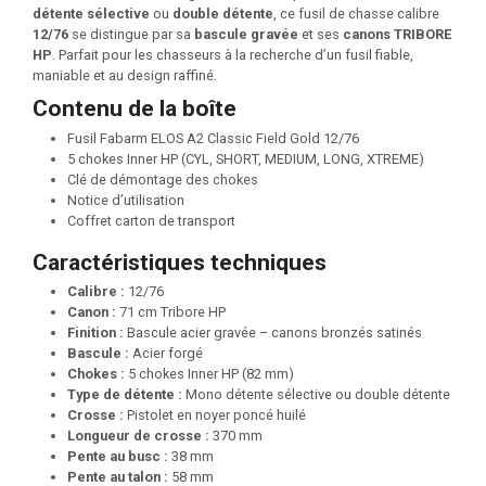
détente sélective
ou
double détente
, ce fusil de chasse calibre
12/76
se distingue par sa
bascule gravée
et ses
canons TRIBORE
HP
. Parfait pour les chasseurs à la recherche d’un fusil fiable,
maniable et au design raffiné.
Contenu de la boîte
Fusil Fabarm ELOS A2 Classic Field Gold 12/76
5 chokes Inner HP (CYL, SHORT, MEDIUM, LONG, XTREME)
Clé de démontage des chokes
Notice d’utilisation
Coffret carton de transport
Caractéristiques techniques
Calibre :
12/76
Canon :
71 cm Tribore HP
Finition :
Bascule acier gravée – canons bronzés satinés
Bascule :
Acier forgé
Chokes :
5 chokes Inner HP (82 mm)
Type de détente :
Mono détente sélective ou double détente
Crosse :
Pistolet en noyer poncé huilé
Longueur de crosse :
370 mm
Pente au busc :
38 mm
Pente au talon :
58 mm