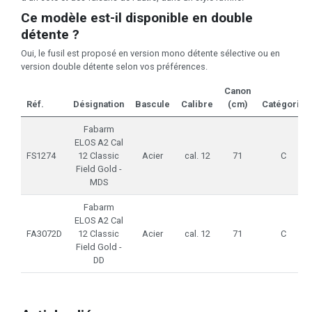
Ce modèle est-il disponible en double
détente ?
Oui, le fusil est proposé en version mono détente sélective ou en
version double détente selon vos préférences.
Canon
Réf.
Désignation
Bascule
Calibre
(cm)
Catégorie
Fabarm
ELOS A2 Cal
FS1274
12 Classic
Acier
cal. 12
71
C
Field Gold -
MDS
Fabarm
ELOS A2 Cal
FA3072D
12 Classic
Acier
cal. 12
71
C
Field Gold -
DD