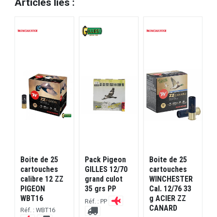
Articles liés :
Boite de 25
Pack Pigeon
Boite de 25
B
cartouches
GILLES 12/70
cartouches
calibre 12 ZZ
grand culot
WINCHESTER
.
PIGEON
35 grs PP
Cal. 12/76 33
c
WBT16
g ACIER ZZ
C
Réf. : PP
CANARD
Réf. : WBT16
R