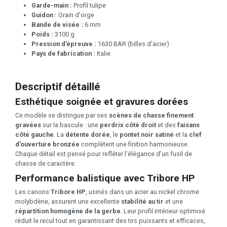
Garde-main :
Profil tulipe
Guidon :
Grain d'orge
Bande de visée :
6 mm
Poids :
3100 g
Pression d’épreuve :
1630 BAR (billes d’acier)
Pays de fabrication :
Italie
Descriptif détaillé
Esthétique soignée et gravures dorées
Ce modèle se distingue par ses
scènes de chasse finement
gravées
sur la bascule : une
perdrix côté droit
et des
faisans
côté gauche
. La
détente dorée
, le
pontet noir satiné
et la
clef
d’ouverture bronzée
complètent une finition harmonieuse.
Chaque détail est pensé pour refléter l’élégance d’un fusil de
chasse de caractère.
Performance balistique avec Tribore HP
Les canons
Tribore HP
, usinés dans un acier au nickel chrome
molybdène, assurent une excellente
stabilité au tir
et une
répartition homogène de la gerbe
. Leur profil intérieur optimisé
réduit le recul tout en garantissant des tirs puissants et efficaces,