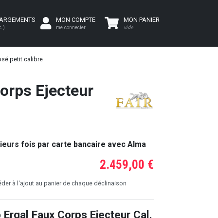
HARGEMENTS
MON COMPTE
MON PANIER
c.)
me connecter
vide
sé petit calibre
Corps Ejecteur
ieurs fois par carte bancaire avec Alma
2.459,00 €
er à l'ajout au panier de chaque déclinaison
 Ergal Faux Corps Ejecteur Cal.