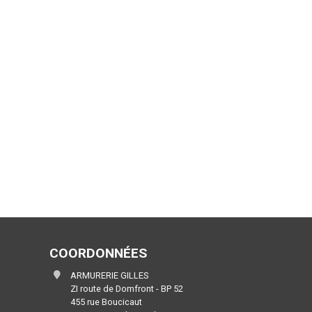
COORDONNÉES
ARMURERIE GILLES
ZI route de Domfront - BP 52
455 rue Boucicaut