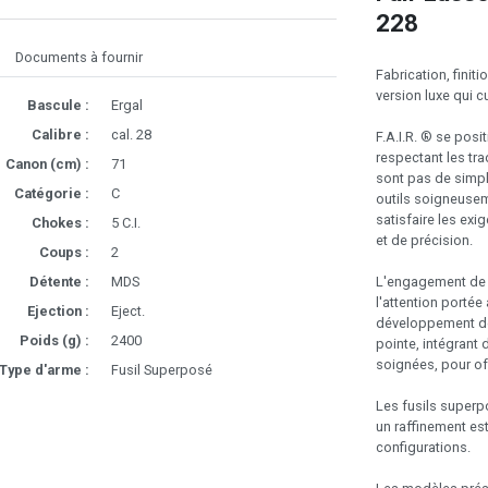
228
Documents à fournir
Fabrication, fini
version luxe qui c
Bascule :
Ergal
Calibre :
cal. 28
F.A.I.R. ® se pos
respectant les tra
Canon (cm) :
71
sont pas de simpl
Catégorie :
C
outils soigneusem
satisfaire les exi
Chokes :
5 C.I.
et de précision.
Coups :
2
L'engagement de l
Détente :
MDS
l'attention portée
Ejection :
Eject.
développement de 
Poids (g) :
2400
pointe, intégrant 
soignées, pour of
Type d'arme :
Fusil Superposé
Les fusils superpo
un raffinement est
configurations.