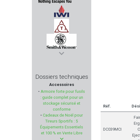
STEINER
IWI
TOZ
SMITH & WESSON
LENSOLUX
Dossiers techniques
Accessoires
DOOGY
•
Armoire forte pour fusils
: guide complet pour un
LOVERGREEN
stockage sécurisé et
Réf.
Dési
conforme
•
Cadeaux de Noël pour
BRAVO COMPANY USA
Fai
Tireurs Sportifs : 5
Erg
Équipements Essentiels
DC039MCI
C
DOUBLE ALPHA ACADEMY
et 100 % en Vente Libre
Ejec