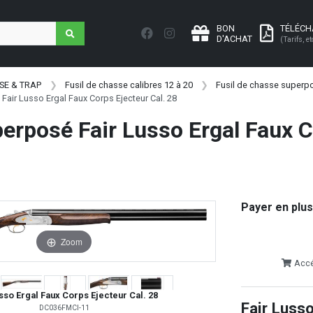
BON
TÉLÉC
D'ACHAT
(Tarifs, et
SE & TRAP
Fusil de chasse calibres 12 à 20
Fusil de chasse superpo
Fair Lusso Ergal Faux Corps Ejecteur Cal. 28
perposé Fair Lusso Ergal Faux 
Payer en plus
Zoom
Accéd
sso Ergal Faux Corps Ejecteur Cal. 28
Fair Lusso
DC036FMCI-11