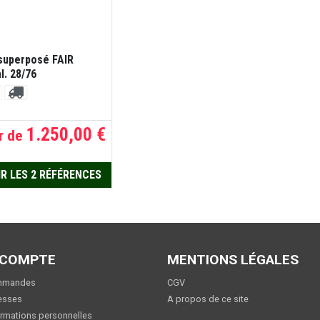
 superposé FAIR
l. 28/76
1.250,00 €
r de
R LES 2 RÉFÉRENCES
 COMPTE
MENTIONS LÉGALES
mmandes
CGV
esses
A propos de ce site
rmations personnelles