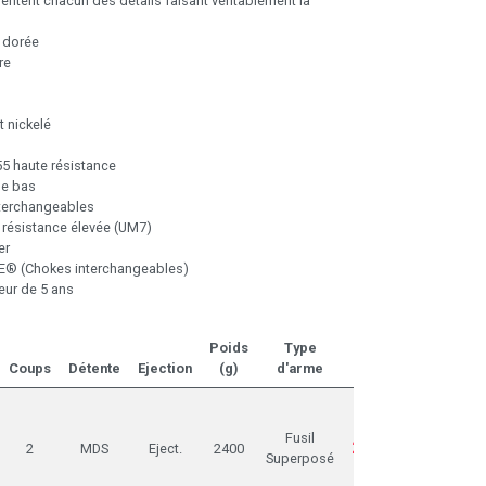
ntent chacun des détails faisant véritablement la
 dorée
re
nt nickelé
55 haute résistance
ge bas
interchangeables
 résistance élevée (UM7)
er
E® (Chokes interchangeables)
eur de 5 ans
Poids
Type
Coups
Détente
Ejection
(g)
d'arme
Prix
Dispo
Fusil
2.459,00€
2
MDS
Eject.
2400
Superposé