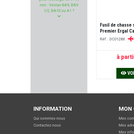
ARMSCO
mm : Vectan BA9, BA9
1/2, BA10 ou A1 ?
WBP
Fusil de chasse
NIKON
Premier Ergal Ca
Réf. : DC0128X
TITAN ARMS
à parti
MANUFACTURE PERRIN
VOI
BORESNAKE
KHAN ARMS
NORDIKPREDATOR
INFORMATION
MON
STEYR MANNLICHER
Qui sommes-nous
Mes co
Contactez-nous
Mes adr
COPPERBEAR
Mes info