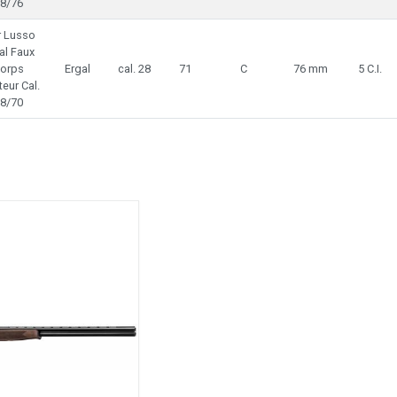
8/76
r Lusso
al Faux
orps
Ergal
cal. 28
71
C
76 mm
5 C.I.
teur Cal.
8/70