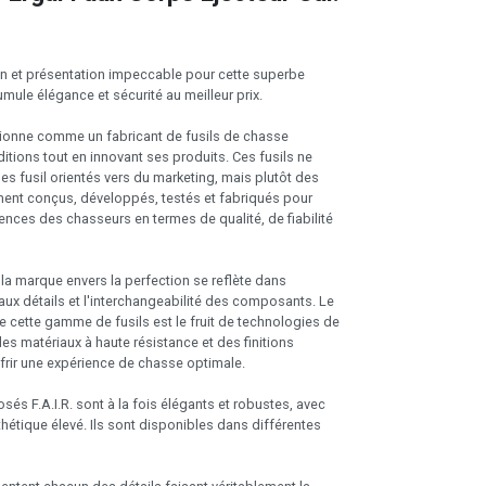
tion et présentation impeccable pour cette superbe
umule élégance et sécurité au meilleur prix.
itionne comme un fabricant de fusils de chasse
ditions tout en innovant ses produits. Ces fusils ne
es fusil orientés vers du marketing, mais plutôt des
ent conçus, développés, testés et fabriqués pour
gences des chasseurs en termes de qualité, de fiabilité
a marque envers la perfection se reflète dans
 aux détails et l'interchangeabilité des composants. Le
cette gamme de fusils est le fruit de technologies de
des matériaux à haute résistance et des finitions
frir une expérience de chasse optimale.
sés F.A.I.R. sont à la fois élégants et robustes, avec
hétique élevé. Ils sont disponibles dans différentes