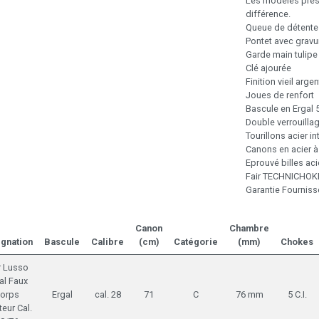
Les modèles prése
différence.
Queue de détente
Pontet avec gravu
Garde main tulipe
Clé ajourée
Finition vieil arge
Joues de renfort
Bascule en Ergal 
Double verrouilla
Tourillons acier 
Canons en acier à
Eprouvé billes aci
Fair TECHNICHOK
Garantie Fourniss
Canon
Chambre
gnation
Bascule
Calibre
(cm)
Catégorie
(mm)
Chokes
r Lusso
al Faux
orps
Ergal
cal. 28
71
C
76 mm
5 C.I.
teur Cal.