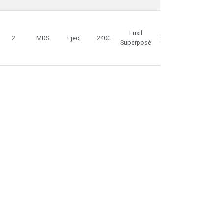
Dispo
Fusil
2.459,00€
2
MDS
Eject.
2400
Superposé