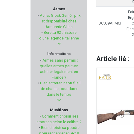
2
TAYAUT
Armes
Fai
•
Achat Glock Gen 6 : prix
Erg
PIERRE ARTISAN
et disponibilité chez
DC039AFMCI
C
Armurerie Gilles
Ejec
•
Beretta 92 : histoire
REVOTAC
2
d'une légende italienne
CAMO FORM
Informations
Article lié :
•
Armes sans permis :
GPS TACTICAL
quelles armes peut-on
acheter légalement en
France ?
RUBBER BALLS
•
Bien entretenir son fusil
de chasse pour durer
PRIMOS HUNTING
dans le temps
BRETTON GAUCHER
Munitions
•
Comment choisir ses
ZOLI
amorces selon le calibre ?
•
Bien choisir sa poudre
pour recharger en 9×19