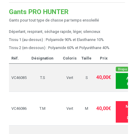
Gants PRO HUNTER
Gants pour tout type de chasse par temps ensoleillé
Déperlant, respirant, séchage rapide, léger, silencieux
Tissu 1 (au-dessus) : Polyamide 90% et Elasthanne 10%
Tissu 2 (en-dessous) : Polyamide 60% et Polyuréthane 40%
Réf.
Désignation
Coloris
Taille
Prix
Dispo sous
40,00€
VC46085
T.S
Vert
S
AJO
PAN
ME 
40,00€
VC46086
T.M
Vert
M
Q
DIS