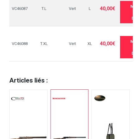
ME 
40,00€
VC46087
T.L
Vert
L
Q
DIS
ME 
40,00€
VC46088
T.XL
Vert
XL
Q
DIS
Articles liés :