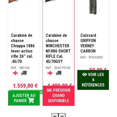
Carabine de
Carabine de
Cuissard
T
chasse
chasse
GRIFFON
Chiappa 1886
WINCHESTER
VERNEY
lever action
M1886 SHORT
CARRON
rifle 26'' cal.
RIFLE Cal.
Réf. : PHCU005
.45/70
45/70GVT
R
Réf. : WE104
Réf. : 534175142
59,00 €
VOIR LES
6
1.559,00 €
1.490,00 €
RÉFÉRENCES
ME PRÉVENIR
Dispo sous 5 jours ouvrés
RUPTURE
AJOUTER AU
QUAND
PANIER
DISPONIBLE