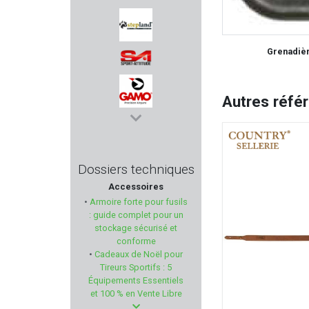
ANSMANN
Grenadièr
STEPLAND
SA SPORT ATTITUDE
Autres réfé
GAMO
WEAVER
Dossiers techniques
Accessoires
KAHLES
•
Armoire forte pour fusils
: guide complet pour un
BALLISTOL
stockage sécurisé et
conforme
•
Cadeaux de Noël pour
NORINCO
Tireurs Sportifs : 5
Équipements Essentiels
BEEMAN
et 100 % en Vente Libre