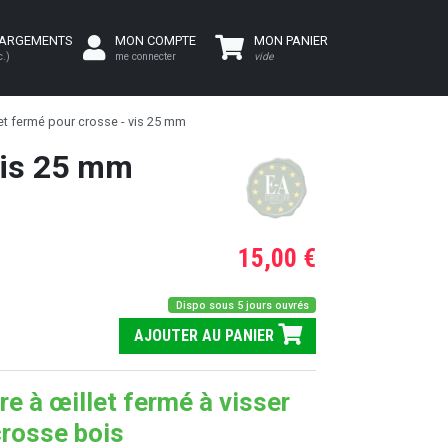
HARGEMENTS
MON COMPTE
MON PANIER
c.)
me connecter
vide
et fermé pour crosse - vis 25 mm
 vis 25 mm
15,00 €
Dispo sous 5 jours ouvrés
AJOUTER AU PANIER
re à œillet fermé à visser
crosse bois