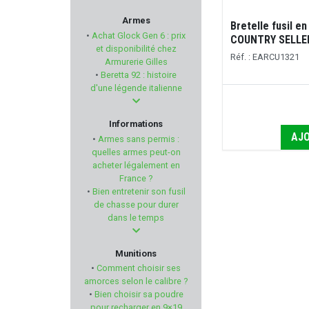
AIMPSORT
Armes
Bretelle fusil en
•
Achat Glock Gen 6 : prix
COUNTRY SELLE
ZEISS
et disponibilité chez
Réf. : EARCU1321
Armurerie Gilles
•
Beretta 92 : histoire
ESP
d'une légende italienne
KASTELBERG
Informations
AJO
•
Armes sans permis :
MIL-TEC
quelles armes peut-on
acheter légalement en
France ?
TIKKA
•
Bien entretenir son fusil
de chasse pour durer
VORTEX OPTICS
dans le temps
STACCATO
Munitions
•
Comment choisir ses
WD40
amorces selon le calibre ?
•
Bien choisir sa poudre
pour recharger en 9×19