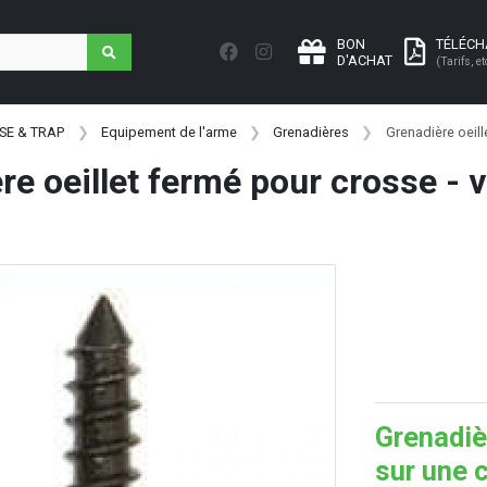
BON
TÉLÉC
D'ACHAT
(Tarifs, et
SE & TRAP
Equipement de l'arme
Grenadières
Grenadière oeill
re oeillet fermé pour crosse -
Grenadiè
sur une 