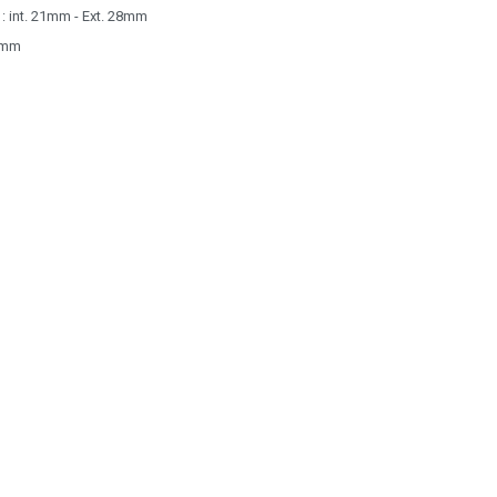
t : int. 21mm - Ext. 28mm
5 mm