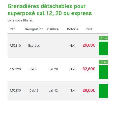
Grenadières détachables pour
superposé cal.12, 20 ou express
Livré sous Blister.
Réf.
Désignation
Calibre
Coloris
Prix
Dispo sou
29,00€
A55210
Express
Noir
AJ
PA
Dispo sou
32,60€
A55220
Cal.20
cal. 20
Noir
AJ
PA
AJ
29,00€
A55230
Cal.12
cal. 12
Noir
PA