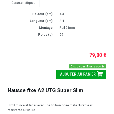
Caractéristiques
Hauteur (cm) :
4.3
Longueur (cm) :
2.4
Montage :
Rail 21mm
Poids (g) :
99
79,00 €
Dispo sous 5 jours ouvrés
AJOUTER AU PANIER
Hausse fixe A2 UTG Super Slim
Profil mince et léger avec une finition noire mate durable et
résistante à l'usure.