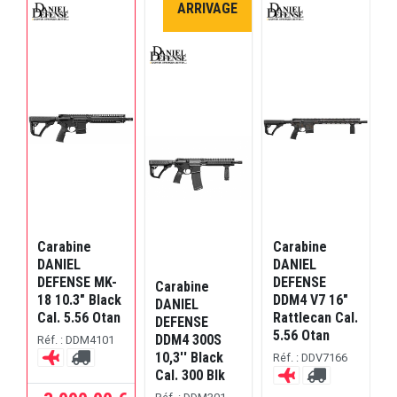
ARRIVAGE
Carabine
Carabine
DANIEL
DANIEL
DEFENSE MK-
DEFENSE
Carabine
C
18 10.3" Black
DDM4 V7 16"
DANIEL
Cal. 5.56 Otan
Rattlecan Cal.
DEFENSE
5.56 Otan
DDM4 300S
Réf. : DDM4101
10,3'' Black
1
Réf. : DDV7166
Cal. 300 Blk
C