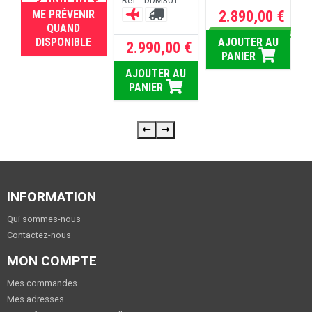
3.090,00 €
Réf. : DDM301
R
2.890,00 €
ME PRÉVENIR
RUPTURE
QUAND
Dispo sous 5 jours ouvrés
DISPONIBLE
AJOUTER AU
2.990,00 €
PANIER
AJOUTER AU
PANIER
INFORMATION
Qui sommes-nous
Contactez-nous
MON COMPTE
Mes commandes
Mes adresses