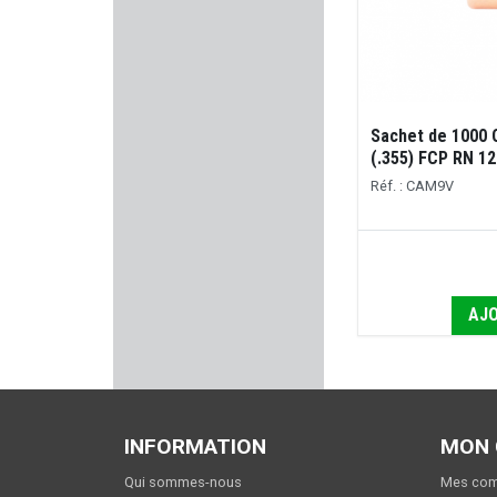
PARKER HALE
WALDBERG
HAENEL
Sachet de 1000
(.355) FCP RN 12
BURRIS
Réf. : CAM9V
PARA ORDNANCE
FALCO
AJO
BP MAKER
PULSAR
INFORMATION
MON
VERCAR
Qui sommes-nous
Mes co