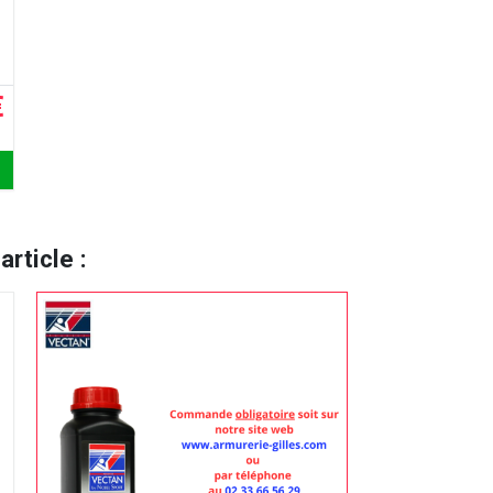
€
rticle :