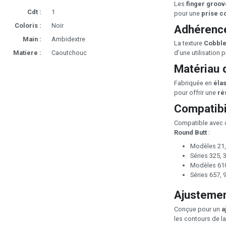
Les
finger groov
Cdt :
1
pour une
prise c
Coloris :
Noir
Adhérence
Main :
Ambidextre
La texture
Cobble
Matiere :
Caoutchouc
d’une utilisation 
Matériau 
Fabriquée en
éla
pour offrir une
ré
Compatibi
Compatible avec
Round Butt
:
Modèles 21, 
Séries 325, 
Modèles 610,
Séries 657, 
Ajustemen
Conçue pour un
a
les contours de l