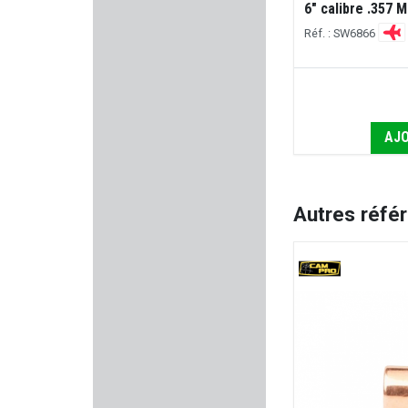
6" calibre .357
CRT FRANCE
Réf. : SW6866
Num'Axes
SAPO
AJO
CCI
SPORTDOG
Autres réfé
EASY PASTERS
SK
SUPERLATIVE ARMS
MAGLULA