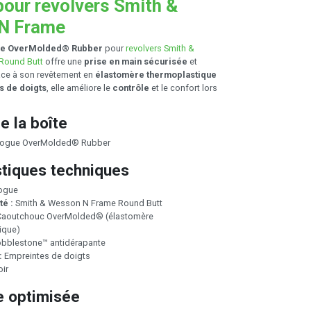
pour revolvers Smith &
N Frame
ue OverMolded® Rubber
pour
revolvers Smith &
Round Butt
offre une
prise en main sécurisée
et
ce à son revêtement en
élastomère thermoplastique
s de doigts
, elle améliore le
contrôle
et le confort lors
e la boîte
Hogue OverMolded® Rubber
stiques techniques
ogue
té :
Smith & Wesson N Frame Round Butt
aoutchouc OverMolded® (élastomère
ique)
bblestone™ antidérapante
:
Empreintes de doigts
ir
e optimisée