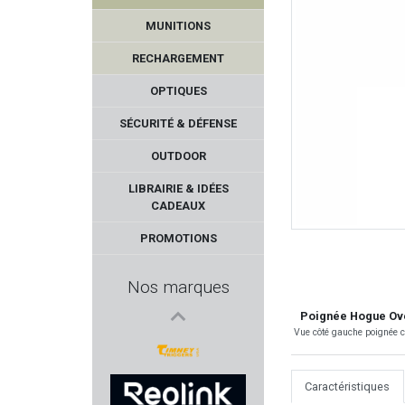
MUNITIONS
RECHARGEMENT
OPTIQUES
SÉCURITÉ & DÉFENSE
OUTDOOR
SIERRA
LIBRAIRIE & IDÉES
CADEAUX
SNOWPEAK
PROMOTIONS
TIPPMANN ARMS
Nos marques
BENETT
Poignée Hogue Ove
Vue côté gauche poignée 
Armurerie GILLES
Caractéristiques
TIMNEY TRIGGER