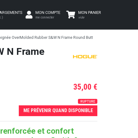
HARGEMENTS
MON COMPTE
MON PANIER
c.)
me connecter
vide
ignée OverMolded Rubber S&W N Frame Round Butt
W N Frame
35,00 €
RUPTURE
ME PRÉVENIR QUAND DISPONIBLE
 renforcée et confort