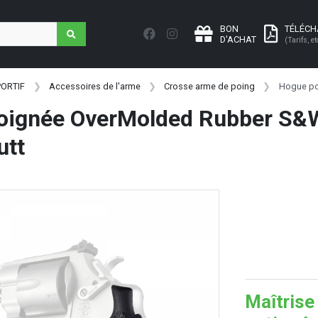
BON
TÉLÉC
D'ACHAT
(Tarifs, et
PORTIF
Accessoires de l'arme
Crosse arme de poing
Hogue po
oignée OverMolded Rubber S&
utt
Maîtrise