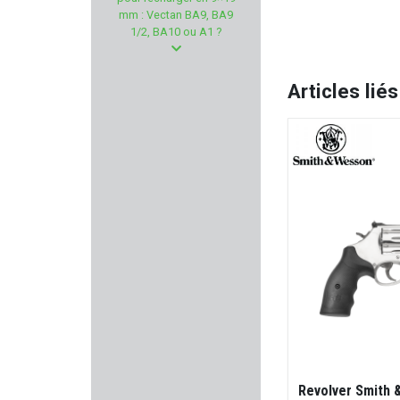
WOLFF GUNSPRINGS
mm : Vectan BA9, BA9
1/2, BA10 ou A1 ?
COBALT KINETICS
Articles liés
ZAMBERLAN
RITON
PERCUSSION
VALMET
QIANG YUAN
COUNTRY SELLERIE
RECOVER TACTICAL
IMPACT DEFENDER
Revolver Smith 