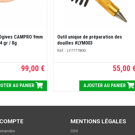
 Ogives CAMPRO 9mm
Outil unique de préparation des
4 gr / 8g
douilles #LYM003
Réf. : LY7777800
99,00 €
55,00 
UTER AU PANIER
AJOUTER AU PANIER
 COMPTE
MENTIONS LÉGALES
mmandes
CGV