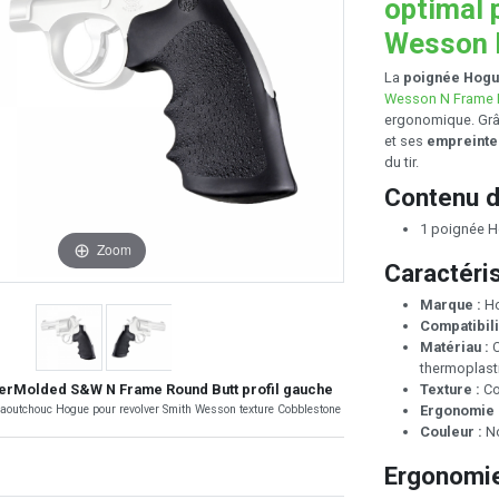
optimal 
Wesson 
La
poignée Hog
Wesson N Frame 
ergonomique. Grâ
et ses
empreinte
du tir.
Contenu d
1 poignée 
Zoom
Caractéri
Marque :
H
Compatibili
Matériau :
C
thermoplast
Texture :
Co
rMolded S&W N Frame Round Butt profil gauche
Ergonomie 
caoutchouc Hogue pour revolver Smith Wesson texture Cobblestone
Couleur :
No
Ergonomi