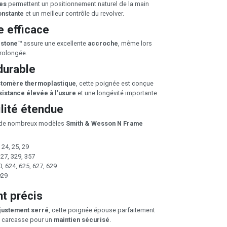
es
permettent un positionnement naturel de la main
onstante
et un meilleur contrôle du revolver.
 efficace
stone™
assure une excellente
accroche
, même lors
prolongée.
durable
stomère thermoplastique
, cette poignée est conçue
sistance élevée à l’usure
et une longévité importante.
lité étendue
 de nombreux modèles
Smith & Wesson N Frame
24, 25, 29
327, 329, 357
 624, 625, 627, 629
929
t précis
justement serré
, cette poignée épouse parfaitement
a carcasse pour un
maintien sécurisé
.