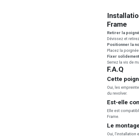
Installat
Frame
Retirer la poign
Dévissez et retire
Positionner la n
Placez la poignée
Fixer solidemen
Serrez la vis de m
F.A.Q
Cette poign
Oui, les empreinte
du revolver.
Est-elle co
Elle est compatib
Frame.
Le montage 
Oui, l’installation