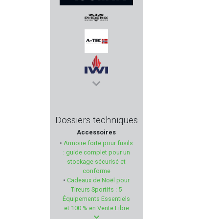
REOLINK
PHOENIX SWISS MADE
A-TEC
IWI
AKSA ARMS
Dossiers techniques
Accessoires
JACK PYKE
•
Armoire forte pour fusils
: guide complet pour un
VIHTA VUORI
stockage sécurisé et
conforme
•
Cadeaux de Noël pour
TRIVISA
Tireurs Sportifs : 5
Équipements Essentiels
TOM JOULE
et 100 % en Vente Libre