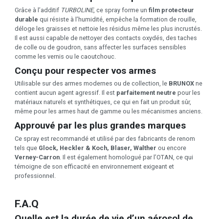
Grâce à l’additif
TURBOLINE
, ce spray forme un
film protecteur
durable
qui résiste à l’humidité, empêche la formation de rouille,
déloge les graisses et nettoie les résidus même les plus incrustés.
Il est aussi capable de nettoyer des contacts oxydés, des taches
de colle ou de goudron, sans affecter les surfaces sensibles
comme les vernis ou le caoutchouc.
Conçu pour respecter vos armes
Utilisable sur des armes modernes ou de collection, le
BRUNOX
ne
contient aucun agent agressif. Il est
parfaitement neutre
pour les
matériaux naturels et synthétiques, ce qui en fait un produit sûr,
même pour les armes haut de gamme ou les mécanismes anciens.
Approuvé par les plus grandes marques
Ce spray est recommandé et utilisé par des fabricants de renom
tels que
Glock, Heckler & Koch, Blaser, Walther
ou encore
Verney-Carron
. Il est également homologué par l’OTAN, ce qui
témoigne de son efficacité en environnement exigeant et
professionnel.
F.A.Q
Quelle est la durée de vie d’un aérosol de