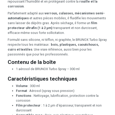
repoussant l’humidité et en protégeant contre la
rouille et la
corrosion
.
Parfaitement adapté aux
verrous, culasses, mécanismes semi-
automatiques
et autres pièces mobiles, il fluidifie les mouvements
sans laisser de dépôts gras. Après séchage, il forme un
film
protecteur ultrafin (1 à 2 µm)
transparent et non durcissant,
efficace même sous forte sollicitation.
Formulé sans silicone, ni téflon, ni graphite, le BRUNOX Turbo Spray
respecte tous les matériaux :
bois, plastiques, caoutchoucs,
cuirs et textiles
. Une vraie référence, aussi bien pour les
passionnés que pour les professionnels.
Contenu de la boîte
1 aérosol de BRUNOX Turbo Spray – 300 ml
Caractéristiques techniques
Volume
: 300 ml
Format
: Aérosol (spray sous pression)
Fonctions
: Nettoyage, lubrification, protection contre la
corrosion
Film protecteur
: 1 à 2 µm d’épaisseur, transparent et non
durcissant