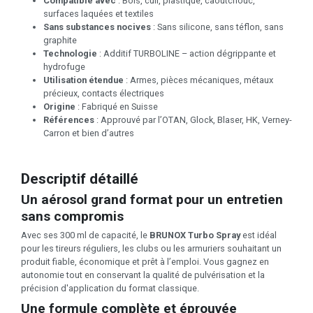
Compatible avec
: Bois, cuir, plastique, caoutchouc,
surfaces laquées et textiles
Sans substances nocives
: Sans silicone, sans téflon, sans
graphite
Technologie
: Additif TURBOLINE – action dégrippante et
hydrofuge
Utilisation étendue
: Armes, pièces mécaniques, métaux
précieux, contacts électriques
Origine
: Fabriqué en Suisse
Références
: Approuvé par l’OTAN, Glock, Blaser, HK, Verney-
Carron et bien d’autres
Descriptif détaillé
Un aérosol grand format pour un entretien
sans compromis
Avec ses 300 ml de capacité, le
BRUNOX Turbo Spray
est idéal
pour les tireurs réguliers, les clubs ou les armuriers souhaitant un
produit fiable, économique et prêt à l’emploi. Vous gagnez en
autonomie tout en conservant la qualité de pulvérisation et la
précision d'application du format classique.
Une formule complète et éprouvée