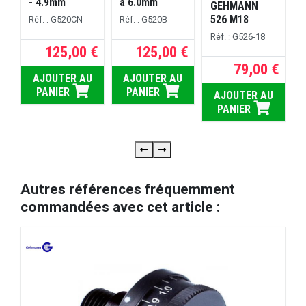
- 4.9mm
à 6.0mm
GEHMANN
R
526 M18
Réf. : G520CN
Réf. : G520B
Réf. : G526-18
125,00 €
125,00 €
79,00 €
AJOUTER AU
AJOUTER AU
PANIER
PANIER
AJOUTER AU
PANIER
Autres références fréquemment
commandées avec cet article :