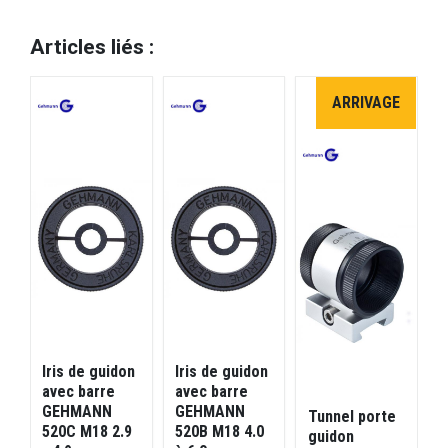
Articles liés :
ARRIVAGE
Iris de guidon
Iris de guidon
T
avec barre
avec barre
g
GEHMANN
GEHMANN
Tunnel porte
520C M18 2.9
520B M18 4.0
guidon