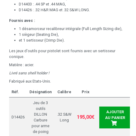
D14403 : .44 SP et .44 MAG,
D14426 : .32 H&R MAG et .32 S&W LONG.
Fournis avec :
1 désamorceur recalibreur intégrale (Full Length Sizing die),
1 siègeur (Seating Die),
et 1 sertisseur (Crimp Die).
Les jeux d'outils pour pistolet sont fournis avec un sertisseur
conique.
Matière : acier.
Livré sans shell holder !
Fabriqué aux Etats-Unis.
Réf.
Désignation
Calibre
Prix
Jeu de 3
outils
AJOUTER
DILLON
.32 S&W
195,00€
D14426
AU PANIER
Carbure
Long
pour arme
de poing