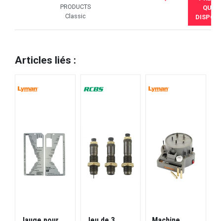
PRODUCTS
QUAN
Classic
DISPONI
Articles liés :
Jauge pour
Jeu de 3
Machine
U