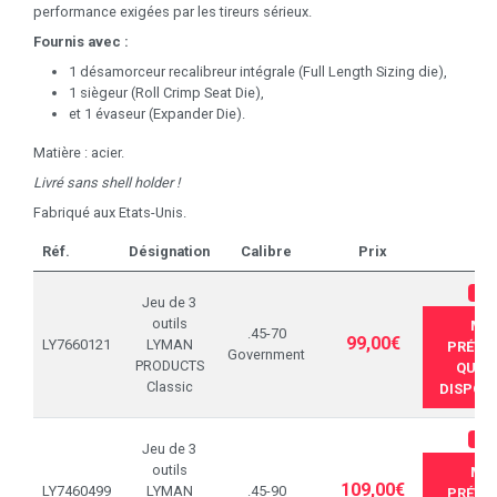
performance exigées par les tireurs sérieux.
Fournis avec :
1 désamorceur recalibreur intégrale (Full Length Sizing die),
1 siègeur (Roll Crimp Seat Die),
et 1 évaseur (Expander Die).
Matière : acier.
Livré sans shell holder !
Fabriqué aux Etats-Unis.
Réf.
Désignation
Calibre
Prix
RU
Jeu de 3
outils
ME
.45-70
99,00€
LY7660121
LYMAN
PRÉVEN
Government
PRODUCTS
QUAN
Classic
DISPONI
RU
Jeu de 3
outils
ME
109,00€
LY7460499
LYMAN
.45-90
PRÉVEN