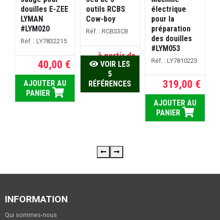
douilles E-ZEE
outils RCBS
électrique
LYMAN
Cow-boy
pour la
w
#LYM020
préparation
C
Réf. : RCBS3CB
des douilles
P
Réf. : LY7832215
#LYM053
à partir de
Réf. : LY7810223
40,00 €
VOIR LES
90,00 €
R
5
319,00 €
AJOUTER AU
RÉFÉRENCES
PANIER
AJOUTER AU
D
PANIER
INFORMATION
Qui sommes-nous