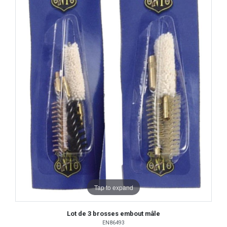
Tap to expand
Lot de 3 brosses embout mâle
EN86493