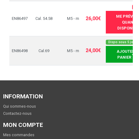
RU
ME PRÉVEN
26,00€
EN86497
Cal. 54.58
M5 - m
QUAND
DISPONIBL
Dispo sous 5 jours
24,00€
EN86498
Cal.69
M5 - m
AJOUTER A
PANIER
INFORMATION
Qui sommes-nous
Contactez-nous
MON COMPTE
Mes commandes