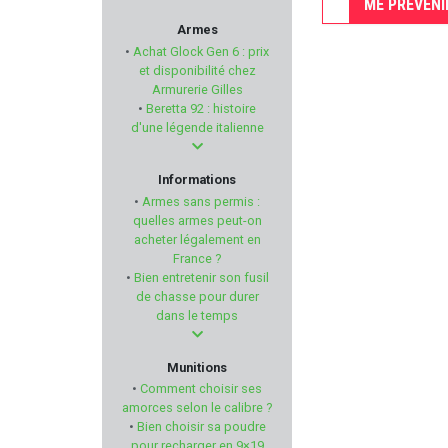
ME PRÉVENI
CYTAC
Armes
•
Achat Glock Gen 6 : prix
UNIQUE
et disponibilité chez
Armurerie Gilles
•
Beretta 92 : histoire
FLUNATEC
d'une légende italienne
ARMISTOL
Informations
•
Armes sans permis :
AMEND2
quelles armes peut-on
acheter légalement en
France ?
AGUILA
•
Bien entretenir son fusil
de chasse pour durer
IMPALA PLUS
dans le temps
VERCAR
Munitions
•
Comment choisir ses
PALLAS
amorces selon le calibre ?
•
Bien choisir sa poudre
pour recharger en 9×19