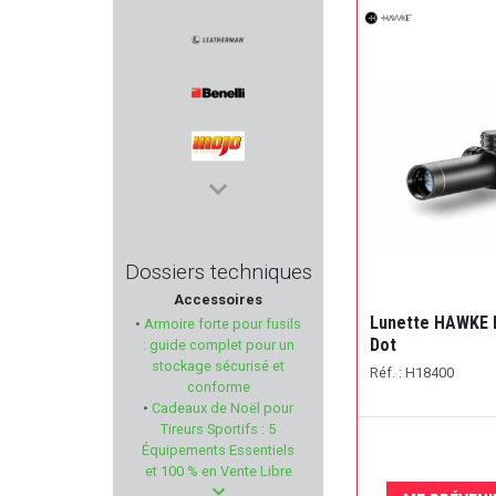
MIL-TEC
LEATHERMAN
BENELLI
MOJO OUTDOORS
NIKKO STIRLING
Dossiers techniques
Accessoires
ROTTWEIL
Lunette HAWKE F
•
Armoire forte pour fusils
Dot
: guide complet pour un
BRAVO COMPANY USA
stockage sécurisé et
Réf. : H18400
conforme
•
Cadeaux de Noël pour
VALMET
Tireurs Sportifs : 5
Équipements Essentiels
ETS LEFAUCHEUX
et 100 % en Vente Libre