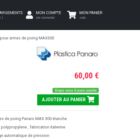
HARGEMENTS
MON COMPTE
MON PANIER
c.)
me connecter
vide
e pour armes de poing MAX300
60,00 €
Dispo sous 5 jours ouvrés
AJOUTER AU PANIER
mes de poing Panaro MAX 300 étanche
olypropylene , fabrication italienne
age automatique de pression