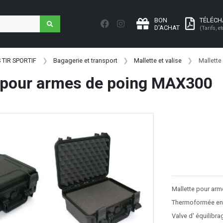
BON
TÉLÉC
D'ACHAT
(Tarifs, et
 TIR SPORTIF
Bagagerie et transport
Mallette et valise
Mallett
e pour armes de poing MAX300
Mallette pour ar
Thermoformée en p
Valve d' équilibr