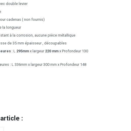
vec double levier
e
our cadenas ( non fournis)
e la longueur
istant à la corrosion, aucune pièce métallique
sse de 35 mm épaisseur , découpables
ieures
: L
295mm
x largeur
220 mm
x Profondeur 130
eures : L 336mm x largeur 300 mm x Profondeur 148
rticle :