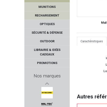
MUNITIONS
RECHARGEMENT
Mal
OPTIQUES
SÉCURITÉ & DÉFENSE
OUTDOOR
Caractéristiques
HORNADY
LIBRAIRIE & IDÉES
CADEAUX
BUFFALO RIVER
PROMOTIONS
L
BUCK EXPERT
Lo
Nos marques
COMPANY ANIMALS'
BROWNELLS
Autres réfé
NITECORE