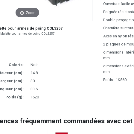
Ouverture facile a
Poignée résistant
Zoom
Double perçage p
Charnière sur tout
ette pour armes de poing COL3257
Malette pour armes de poing COL3257
Axes en nylon rés
2 plaques de mou
dimensions
intér
mm
Coloris :
Noir
dimensions extéri
mm
Hauteur (cm) :
14.8
Poids : 1K860
argeur (cm) :
30
ngueur (cm) :
33.6
Poids (g) :
1620
rences fréquemment commandées avec cet a