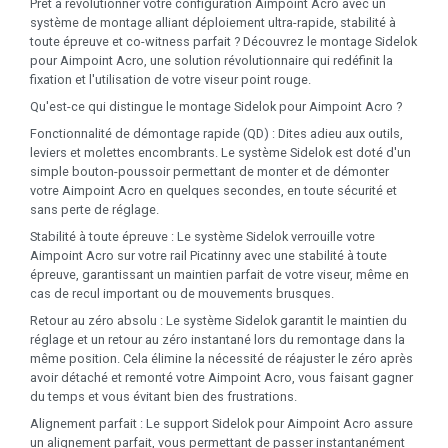
Prêt à révolutionner votre configuration Aimpoint Acro avec un
système de montage alliant déploiement ultra-rapide, stabilité à
toute épreuve et co-witness parfait ? Découvrez le montage Sidelok
pour Aimpoint Acro, une solution révolutionnaire qui redéfinit la
fixation et l'utilisation de votre viseur point rouge.
Qu'est-ce qui distingue le montage Sidelok pour Aimpoint Acro ?
Fonctionnalité de démontage rapide (QD) : Dites adieu aux outils,
leviers et molettes encombrants. Le système Sidelok est doté d'un
simple bouton-poussoir permettant de monter et de démonter
votre Aimpoint Acro en quelques secondes, en toute sécurité et
sans perte de réglage.
Stabilité à toute épreuve : Le système Sidelok verrouille votre
Aimpoint Acro sur votre rail Picatinny avec une stabilité à toute
épreuve, garantissant un maintien parfait de votre viseur, même en
cas de recul important ou de mouvements brusques.
Retour au zéro absolu : Le système Sidelok garantit le maintien du
réglage et un retour au zéro instantané lors du remontage dans la
même position. Cela élimine la nécessité de réajuster le zéro après
avoir détaché et remonté votre Aimpoint Acro, vous faisant gagner
du temps et vous évitant bien des frustrations.
Alignement parfait : Le support Sidelok pour Aimpoint Acro assure
un alignement parfait, vous permettant de passer instantanément