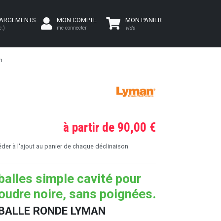
HARGEMENTS
MON COMPTE
MON PANIER
c.)
me connecter
vide
n
à partir de 90,00 €
er à l'ajout au panier de chaque déclinaison
balles simple cavité pour
oudre noire, sans poignées.
BALLE RONDE LYMAN