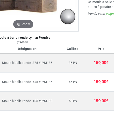
Ce moule à balle 
armes à poudre no
Vendu sans
poig
Zoom
ule à balle ronde Lyman Poudre
y2645735
Désignation
Calibre
Prix
159,00€
Moule à balle ronde .375 #LYM185
.36 PN
159,00€
Moule à balle ronde .445 #LYM186
.45 PN
159,00€
Moule à balle ronde .495 #LYM190
.50 PN