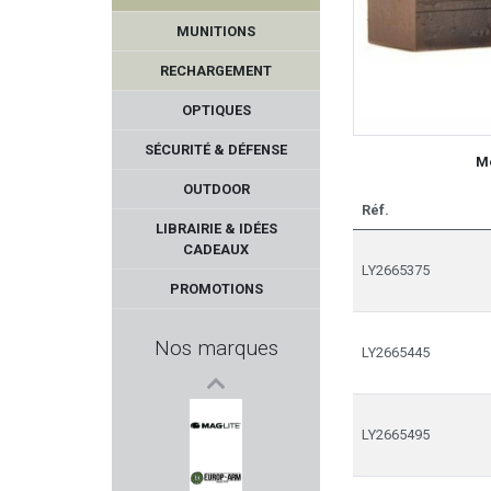
MUNITIONS
RECHARGEMENT
OPTIQUES
SÉCURITÉ & DÉFENSE
Mo
OUTDOOR
Réf.
Primary Arms
LIBRAIRIE & IDÉES
CADEAUX
VIHTA VUORI
LY2665375
PROMOTIONS
VORTEX OPTICS
Nos marques
LY2665445
DUECK DEFENSE
BARNETT
LY2665495
MAGLITE