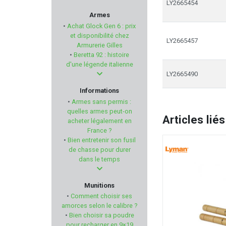
LY2665454
NOBEL SPORT
Armes
•
Achat Glock Gen 6 : prix
SAVAGE
et disponibilité chez
LY2665457
Armurerie Gilles
•
Beretta 92 : histoire
REVOTAC
d'une légende italienne
LY2665490
PRIMOS HUNTING
Informations
•
Armes sans permis :
ARISAKA DEFENSE
quelles armes peut-on
Articles liés
acheter légalement en
France ?
BELIGNE
•
Bien entretenir son fusil
de chasse pour durer
PHASE 5
dans le temps
RUGER
Munitions
•
Comment choisir ses
GEISSELE AUTOMATICS
amorces selon le calibre ?
•
Bien choisir sa poudre
pour recharger en 9×19