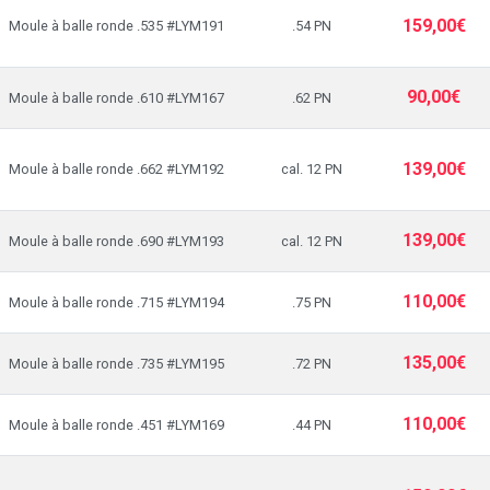
159,00€
Moule à balle ronde .535 #LYM191
.54 PN
90,00€
Moule à balle ronde .610 #LYM167
.62 PN
139,00€
Moule à balle ronde .662 #LYM192
cal. 12 PN
139,00€
Moule à balle ronde .690 #LYM193
cal. 12 PN
110,00€
Moule à balle ronde .715 #LYM194
.75 PN
135,00€
Moule à balle ronde .735 #LYM195
.72 PN
110,00€
Moule à balle ronde .451 #LYM169
.44 PN