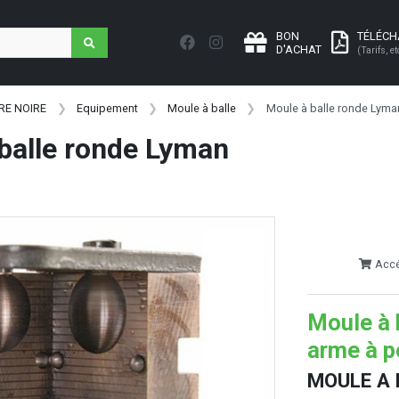
BON
TÉLÉC
D'ACHAT
(Tarifs, et
RE NOIRE
Equipement
Moule à balle
Moule à balle ronde Lyma
balle ronde Lyman
Accéd
Moule à 
arme à p
MOULE A 