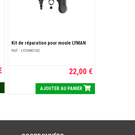
Lingotière alum
Kit de réparation pour moule LYMAN
Réf. : LEE90029
Réf. : LY2680102
€
22,00 €
A
S
AJOUTER AU PANIER