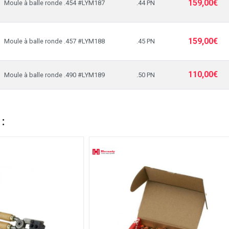
159,00€
Moule à balle ronde .454 #LYM187
.44 PN
159,00€
Moule à balle ronde .457 #LYM188
.45 PN
110,00€
Moule à balle ronde .490 #LYM189
.50 PN
 :