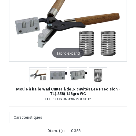
Tap to expand
Moule à balle Wad Cutter à deux cavités Lee Precision -
TL(.358) 148grs WC
LEE PRECISION #90279 #90312
Caractéristiques
Diam. (') :
0.358