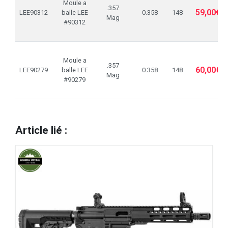
Moule a
.357
59,00€
LEE90312
balle LEE
0.358
148
Mag
#90312
Moule a
.357
60,00€
LEE90279
balle LEE
0.358
148
Mag
#90279
Article lié :