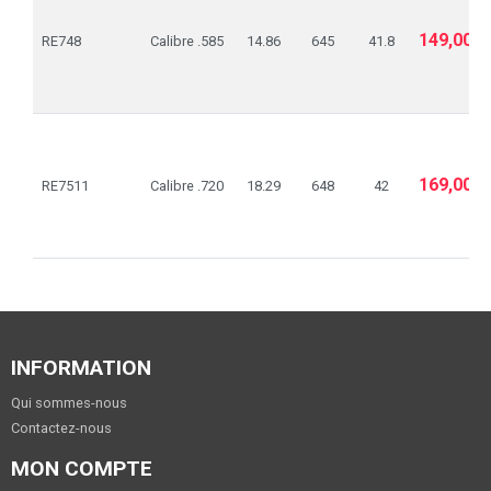
149,00€
RE748
Calibre .585
14.86
645
41.8
169,00€
RE7511
Calibre .720
18.29
648
42
INFORMATION
Qui sommes-nous
Contactez-nous
MON COMPTE