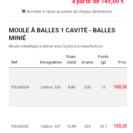
à partir de 149,00 €
Accéder à l'ajout au panier de chaque déclinaison
MOULE À BALLES 1 CAVITÉ - BALLES
MINIÉ
Moule métallique à utiliser avec la pince à manche bois.
Diam.
Poids
Réf.
Désignation
(mm)
Grains
(g)
Prix
165,00€
PSUSA304
Calibre .350
8.89
200
13
155,00€
PSUSA302
Calibre .547
13.89
520
33.7