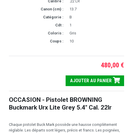
Calibre :
.22 LR
Canon (cm) :
13.7
Catégorie :
B
Cdt :
1
Coloris :
Gris
Coups :
10
480,00 €
AJOUTER AU PANIER
OCCASION - Pistolet BROWNING
Buckmark Urx Lite Grey 5.4" Cal. 22lr
Chaque pistolet Buck Mark possède une hausse complètement
réglable. Les départs sont légers, précis et francs. Les poignées,