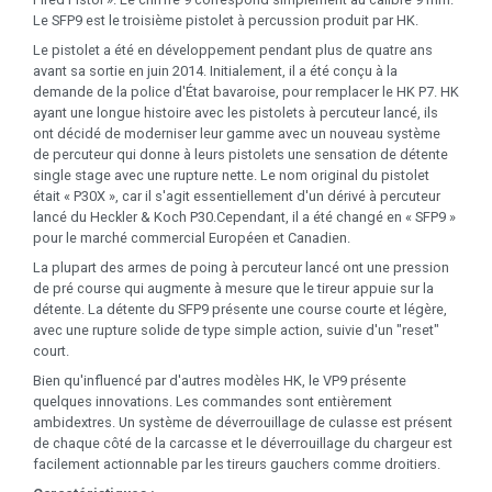
Le SFP9 est le troisième pistolet à percussion produit par HK.
Le pistolet a été en développement pendant plus de quatre ans
avant sa sortie en juin 2014. Initialement, il a été conçu à la
demande de la police d'État bavaroise, pour remplacer le HK P7. HK
ayant une longue histoire avec les pistolets à percuteur lancé, ils
ont décidé de moderniser leur gamme avec un nouveau système
de percuteur qui donne à leurs pistolets une sensation de détente
single stage avec une rupture nette. Le nom original du pistolet
était « P30X », car il s'agit essentiellement d'un dérivé à percuteur
lancé du Heckler & Koch P30.Cependant, il a été changé en « SFP9 »
pour le marché commercial Européen et Canadien.
La plupart des armes de poing à percuteur lancé ont une pression
de pré course qui augmente à mesure que le tireur appuie sur la
détente. La détente du SFP9 présente une course courte et légère,
avec une rupture solide de type simple action, suivie d'un "reset"
court.
Bien qu'influencé par d'autres modèles HK, le VP9 présente
quelques innovations. Les commandes sont entièrement
ambidextres. Un système de déverrouillage de culasse est présent
de chaque côté de la carcasse et le déverrouillage du chargeur est
facilement actionnable par les tireurs gauchers comme droitiers.