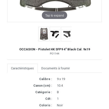
Tap to expand
OCCASION - Pistolet HK SFP9 4" Black Cal. 9x19
PO1144
Caractéristiques
Documents à fournir
Calibre :
9 x 19
Canon (cm) :
10.4
Catégorie :
B
Cdt :
1
Coloris :
Noir