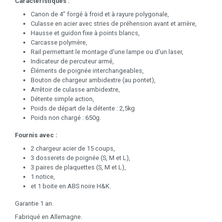
Caractéristiques :
Canon de 4" forgé à froid et à rayure polygonale,
Culasse en acier avec stries de préhension avant et arrière,
Hausse et guidon fixe à points blancs,
Carcasse polymère,
Rail permettant le montage d'une lampe ou d'un laser,
Indicateur de percuteur armé,
Éléments de poignée interchangeables,
Bouton de chargeur ambidextre (au pontet),
Arrêtoir de culasse ambidextre,
Détente simple action,
Poids de départ de la détente : 2,5kg
Poids non chargé : 650g.
Fournis avec :
2 chargeur acier de 15 coups,
3 dosserets de poignée (S, M et L),
3 paires de plaquettes (S, M et L),
1 notice,
et 1 boite en ABS noire H&K.
Garantie 1 an.
Fabriqué en Allemagne.