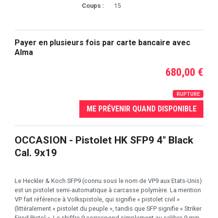
Coups :
15
Payer en plusieurs fois par carte bancaire avec
Alma
680,00 €
RUPTURE
ME PRÉVENIR QUAND DISPONIBLE
OCCASION - Pistolet HK SFP9 4" Black
Cal. 9x19
Le Heckler & Koch SFP9 (connu sous le nom de VP9 aux Etats-Unis)
est un pistolet semi-automatique à carcasse polymère. La mention
VP fait référence à Volkspistole, qui signifie « pistolet civil »
(littéralement « pistolet du peuple », tandis que SFP signifie « Striker
Fired Pistol ». Le chiffre 9 correspond simplement au calibre 9 mm.