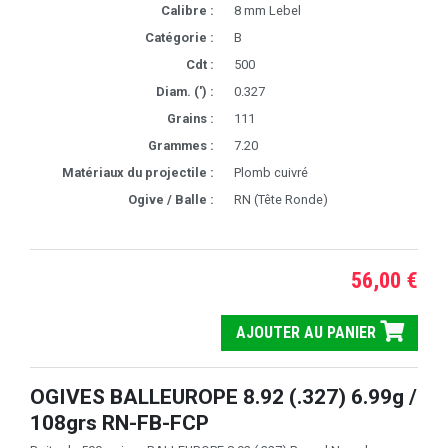
Calibre :
8 mm Lebel
Catégorie :
B
Cdt :
500
Diam. (') :
0.327
Grains :
111
Grammes :
7.20
Matériaux du projectile :
Plomb cuivré
Ogive / Balle :
RN (Tête Ronde)
56,00 €
AJOUTER AU PANIER
OGIVES BALLEUROPE 8.92 (.327) 6.99g /
108grs RN-FB-FCP