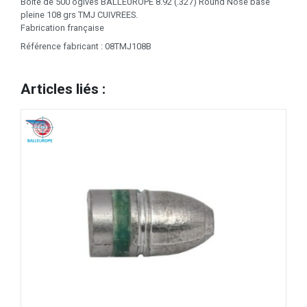
Boite de 500 ogives BALLEUROPE 8.92 (.327) Round Nose base
pleine 108 grs TMJ CUIVREES.
Fabrication française
Référence fabricant : 08TMJ108B
Articles liés :