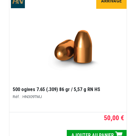
ARRIVAGE
500 ogives 7.65 (.309) 86 gr / 5,57 g RN HS
Réf. : HN309TMJ
50,00 €
AJOUTER AU PANIER