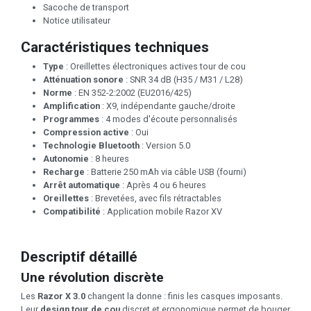
Sacoche de transport
Notice utilisateur
Caractéristiques techniques
Type
: Oreillettes électroniques actives tour de cou
Atténuation sonore
: SNR 34 dB (H35 / M31 / L28)
Norme
: EN 352-2:2002 (EU2016/425)
Amplification
: X9, indépendante gauche/droite
Programmes
: 4 modes d'écoute personnalisés
Compression active
: Oui
Technologie Bluetooth
: Version 5.0
Autonomie
: 8 heures
Recharge
: Batterie 250 mAh via câble USB (fourni)
Arrêt automatique
: Après 4 ou 6 heures
Oreillettes
: Brevetées, avec fils rétractables
Compatibilité
: Application mobile Razor XV
Descriptif détaillé
Une révolution discrète
Les
Razor X 3.0
changent la donne : finis les casques imposants.
Leur
design tour de cou
discret et ergonomique permet de bouger