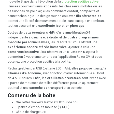
nouvelle étape dans l’évolution de la
protection auditive active
.
Pensées pour les tireurs exigeants, les chasseurs mobiles ou les
passionnés de plein air, elles combinent confort, compacité et
haute technologie. Le design tour de cou avec
fils rétractables
permet une liberté de mouvement totale, sans casque encombrant,
tout en assurant une
excellente isolation phonique
.
Dotées de
deux écouteurs HiFi
, d’une
amplification X9
indépendante à gauche et à droite, et de
quatre programmes
d’écoute personnalisables
, les Razor X 3.0 vous offrent une
expérience sonore stéréo immersive
. Ajoutez à cela une
compression active
ultra-réactive et un
Bluetooth 5.0
pour la
connexion à votre smartphone via l’application Razor XV, et vous
obtenez une protection auditive à la pointe.
Rechargeables par USB (batterie 250 mAh), elles proposent jusqu’à
8 heures d’autonomie
, avec fonction d’arrêt automatique au bout
de 4 ou 6 heures. Enfin, les
oreillettes brevetées
sont livrées avec
3 paires de mousses de tailles différentes pour un ajustement
optimal et une
sacoche de transport
bien pensée.
Contenu de la boîte
Oreillettes Walker's Razor X 3.0 tour de cou
3 paires d’embouts mousse (S, M, L)
Câble de charge USB