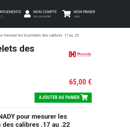
HARGEMENTS
MON COMPTE
MON PANIER
c.)
me connecter
vide
 mesurer les bourrelets des calibres .17 au .22
lets des
65,00 €
AJOUTER AU PANIER
NADY pour mesurer les
 des calibres .17 au .22