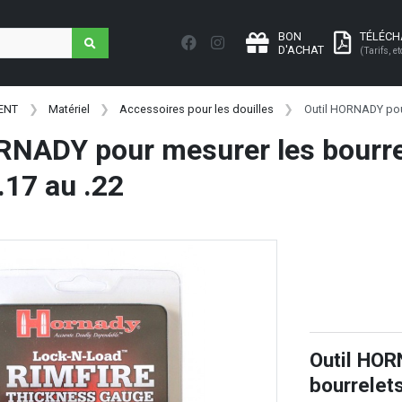
BON
TÉLÉC
D'ACHAT
(Tarifs, et
ENT
Matériel
Accessoires pour les douilles
Outil HORNADY pour
RNADY pour mesurer les bourre
.17 au .22
Outil HOR
bourrelets