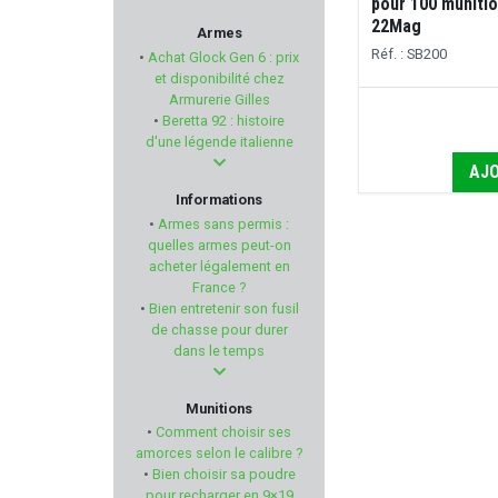
pour 100 munition
HAMMERLI
22Mag
Armes
Réf. : SB200
•
Achat Glock Gen 6 : prix
GPA
et disponibilité chez
Armurerie Gilles
•
Beretta 92 : histoire
RIZZINI
d'une légende italienne
AJO
NIKKO STIRLING
Informations
•
Armes sans permis :
EUROHUNT
quelles armes peut-on
acheter légalement en
France ?
UTAS DEFENSE
•
Bien entretenir son fusil
de chasse pour durer
TAURUS
dans le temps
STALON
Munitions
•
Comment choisir ses
HAGOPUR
amorces selon le calibre ?
•
Bien choisir sa poudre
pour recharger en 9×19