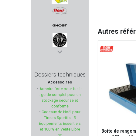
VITEX
FLEXI
Autres réfé
GHOST INTERNATIONAL
KING COBRA
GARMIN
Dossiers techniques
Accessoires
BILSOM TECHNOLOGY
•
Armoire forte pour fusils
: guide complet pour un
ROTOR43
stockage sécurisé et
conforme
•
Cadeaux de Noël pour
BSST
Tireurs Sportifs : 5
Équipements Essentiels
RADIAN WEAPONS
et 100 % en Vente Libre
Boite de rangem