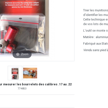
Trier les munition
d'identifier les 
Cette technique es
de vos lots de mu
L'outil se monte 
Matière : alumini
Fabriqué aux Etat
Vendu sans pied à
Zoom
 mesurer les bourrelets des calibres .17 au .22
774853