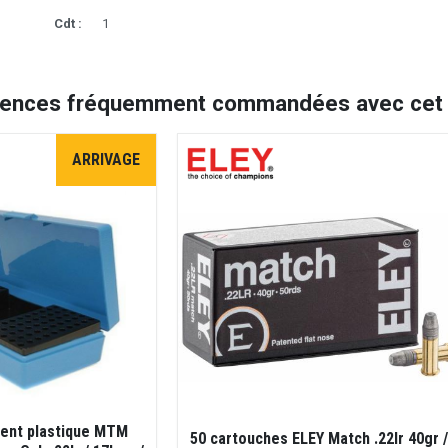
Cdt :
1
rences fréquemment commandées avec cet a
ARRIVAGE
ent plastique MTM
50 cartouches ELEY Match .22lr 40gr /