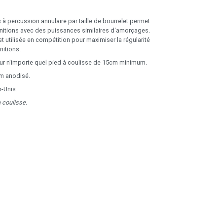
s à percussion annulaire par taille de bourrelet permet
munitions avec des puissances similaires d'amorçages.
t utilisée en compétition pour maximiser la régularité
nitions.
sur n'importe quel pied à coulisse de 15cm minimum.
um anodisé.
s-Unis.
 coulisse.