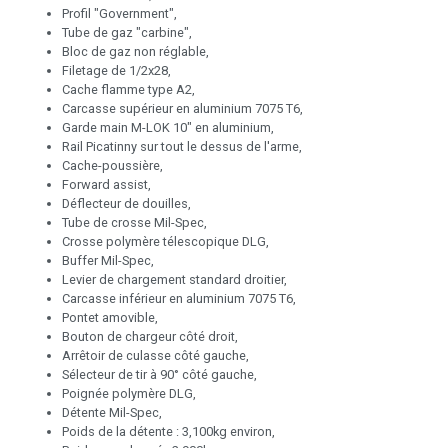
Profil "Government",
Tube de gaz "carbine",
Bloc de gaz non réglable,
Filetage de 1/2x28,
Cache flamme type A2,
Carcasse supérieur en aluminium 7075 T6,
Garde main M-LOK 10" en aluminium,
Rail Picatinny sur tout le dessus de l'arme,
Cache-poussière,
Forward assist,
Déflecteur de douilles,
Tube de crosse Mil-Spec,
Crosse polymère télescopique DLG,
Buffer Mil-Spec,
Levier de chargement standard droitier,
Carcasse inférieur en aluminium 7075 T6,
Pontet amovible,
Bouton de chargeur côté droit,
Arrêtoir de culasse côté gauche,
Sélecteur de tir à 90° côté gauche,
Poignée polymère DLG,
Détente Mil-Spec,
Poids de la détente : 3,100kg environ,