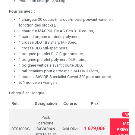
Poids non chargé : 2,900kg.
Fournis avec :
1 chargeur 30 coups (marque/model pouvant varier en
fonction des stocks),
1 chargeur MAGPUL PMAG Gen 3 10 coups,
1 paire d'organe de visée polymère,
1 crosse DLG TBS Sharp Mil-Spec,
1 crosse DLG Mil-spec noire,
1 poignée pistolet DLG Ergonomique,
1 poignée pistolet polymère DLG noire,
1 poignée verticale avant courte DLG,
1 rail Picatinny pour garde main M-LOK 3 Slots,
1 housse SAVIOR Specialist Covert 30" pour une arme,
et 1 notice en Français.
Fabriqué en Hongrie.
Réf.
Désignation
Coloris
Prix
RUPTU
Pack
carabine
ME
1.679,00€
BTS100OG
BAVARIAN
Kaki-Olive
PRÉVENIR
BTS15 11,5"