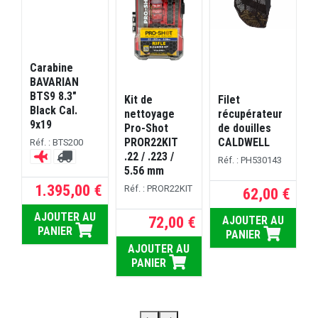
Carabine
D
BAVARIAN
BTS9 8.3"
p
Kit de
Filet
Black Cal.
nettoyage
récupérateur
9x19
Pro-Shot
de douilles
PROR22KIT
CALDWELL
Réf. : BTS200
c
.22 / .223 /
Réf. : PH530143
5.56 mm
R
D
1.395,00 €
Réf. : PROR22KIT
62,00 €
 €
AJOUTER AU
72,00 €
AJOUTER AU
rs ouvrés
PANIER
U
PANIER
AJOUTER AU
PANIER