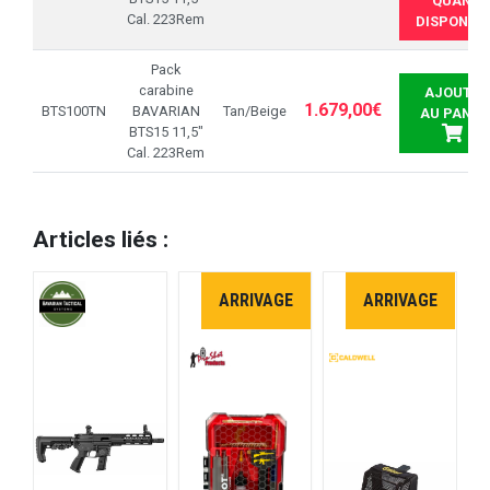
QUAND
Cal. 223Rem
DISPONIBL
Pack
carabine
AJOUTER
1.679,00€
BTS100TN
BAVARIAN
Tan/Beige
AU PANIE
BTS15 11,5"
Cal. 223Rem
Articles liés :
ARRIVAGE
ARRIVAGE