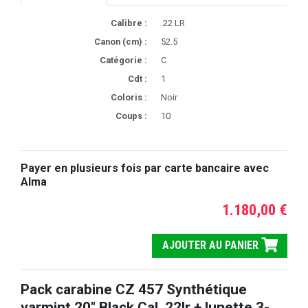
Calibre :
.22 LR
Canon (cm) :
52.5
Catégorie :
C
Cdt :
1
Coloris :
Noir
Coups :
10
Payer en plusieurs fois par carte bancaire avec
Alma
1.180,00 €
AJOUTER AU PANIER
Pack carabine CZ 457 Synthétique
varmint 20" Black Cal. 22lr + lunette 3-