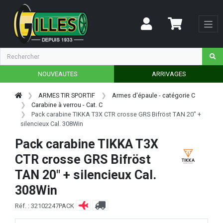
NOUVEAUTES
ARRIVAGES
ARMES TIR SPORTIF
Armes d'épaule - catégorie C
Carabine à verrou - Cat. C
Pack carabine TIKKA T3X CTR crosse GRS Bifröst TAN 20" +
silencieux Cal. 308Win
Pack carabine TIKKA T3X
CTR crosse GRS Bifröst
TAN 20" + silencieux Cal.
308Win
Réf. : 32102247PACK