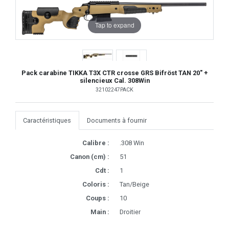
Tap to expand
Pack carabine TIKKA T3X CTR crosse GRS Bifröst TAN 20" +
silencieux Cal. 308Win
32102247PACK
Caractéristiques
Documents à fournir
Calibre :
.308 Win
Canon (cm) :
51
Cdt :
1
Coloris :
Tan/Beige
Coups :
10
Main :
Droitier