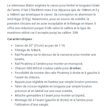
Le silencieux Stalon englobe le canon pour limiter la longueur totale
de l'arme. Il fait 276x49mm mais il ne dépasse que de 108mm et il y
a 168mm qui enveloppe le canon. Sa conception en aluminium le
rend léger (372g). Néanmoins, pour un soucis de solidité, la
première chicane est en acier inoxydable et le filetage en titane. Il
offre une réduction jusque 31db selon le calibre et le type de
munitions utilisé car il accepte jusqu'au calibre .338.
Caractéristiques :
Canon de 20" (51cm) au pas de 1:10,
Filetage de 5/8x24,
Rail Picatinny sur le dessus de la carcasse pour monter une
lunette,
Rail Picatinny à l'arrière pour monter un monopod,
Châssis GRS Bifröst couleur sable pour
droitier
,
Possibilité de monter des rails Picatinny à droite et à gauche à
l'avant du châssis,
Appuie joue réglable en hauteur par simple bouton pression,
Talon de crosse réglable en longueur par simple bouton
pression et en latéral sur une roue crantée,
Attache grenadière à l'avant pour monter un bipied,
Montage QD à l'avant (gauche et droite) et à l'arrière pour
l'utilisation d'une sangle,