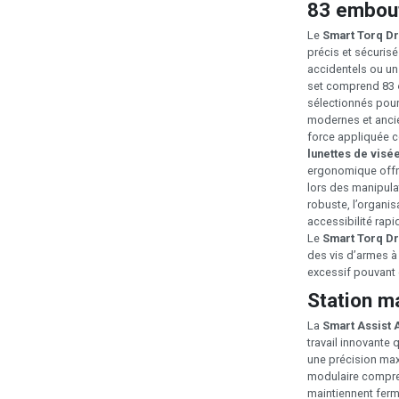
83 embou
Le
Smart Torq Dr
précis et sécurisé
accidentels ou un
set comprend 83
sélectionnés pour 
modernes et anci
force appliquée c
lunettes de visé
ergonomique offre
lors des manipula
robuste, l’organi
accessibilité rapi
Le
Smart Torq Dr
des vis d’armes à
excessif pouvant
Station ma
La
Smart Assist 
travail innovante
une précision max
modulaire compren
maintiennent fer