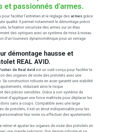
s et passionnés d’armes.
pour faciliter l’entretien et le réglage des
armes
grâce
aute qualité. Il permet notamment le démontage précis
sée, la fixation sécurisée des armes sur un étau
stement des optiques avec un système de mise à niveau
ation d’un tournevis dynamométrique pour un serrage
ur démontage hausse et
stolet REAL AVID.
Pusher de Real Avid
est un outil conçu pour faciliter le
llation des organes de visée des pistolets avec une
. Sa construction robuste en acier garantit une stabilité
ajustements, réduisant ainsi le risque
des pièces sensibles. Grâce à son système de
permet d’appliquer une force maîtrisée pour déplacer les
idons sans à-coups. Compatible avec une large
de pistolets, il est un atout indispensable pour les
 personnaliser leur visée ou effectuer des ajustements
e retirer et ajuster les organes de visée des pistolets en
 avec une grande précision. Son design robuste et sa