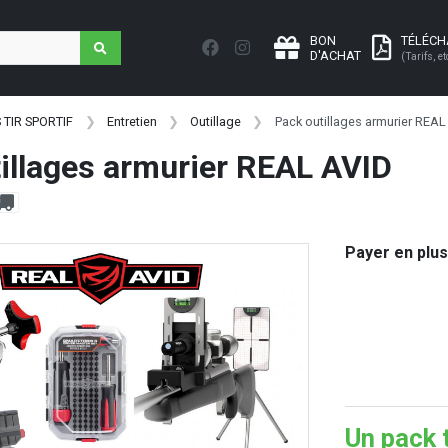
BON
TÉLÉC
D'ACHAT
(Tarifs, et
 TIR SPORTIF
Entretien
Outillage
Pack outillages armurier REAL
illages armurier REAL AVID
Payer en plus
Un pack 