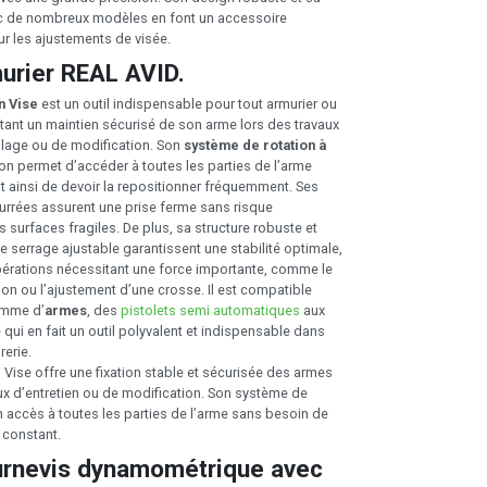
ec de nombreux modèles en font un accessoire
r les ajustements de visée.
murier REAL AVID.
n Vise
est un outil indispensable pour tout armurier ou
ant un maintien sécurisé de son arme lors des travaux
églage ou de modification. Son
système de rotation à
son permet d’accéder à toutes les parties de l’arme
nt ainsi de devoir la repositionner fréquemment. Ses
rrées assurent une prise ferme sans risque
surfaces fragiles. De plus, sa structure robuste et
serrage ajustable garantissent une stabilité optimale,
érations nécessitant une force importante, comme le
n ou l’ajustement d’une crosse. Il est compatible
amme d’
armes
, des
pistolets semi automatiques
aux
e qui en fait un outil polyvalent et indispensable dans
rerie.
 Vise offre une fixation stable et sécurisée des armes
ux d’entretien ou de modification. Son système de
n accès à toutes les parties de l’arme sans besoin de
 constant.
urnevis dynamométrique avec