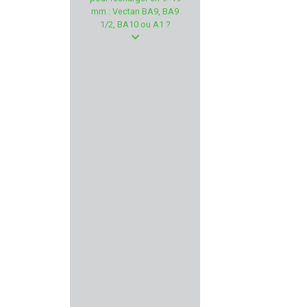
SAUER
mm : Vectan BA9, BA9
1/2, BA10 ou A1 ?
Kalashnikov
WD40
RUGER
PINGI
KINETIC DG
NORMA
MICRODOT
EUROP ARM
KNOBLOCH