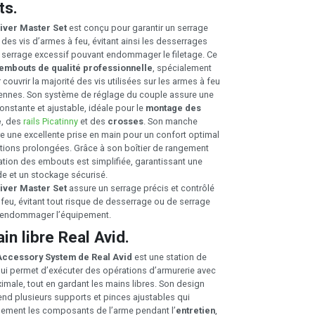
ts.
iver Master Set
est conçu pour garantir un serrage
 des vis d’armes à feu, évitant ainsi les desserrages
 serrage excessif pouvant endommager le filetage. Ce
embouts de qualité professionnelle
, spécialement
couvrir la majorité des vis utilisées sur les armes à feu
ennes. Son système de réglage du couple assure une
onstante et ajustable, idéale pour le
montage des
e
, des
rails Picatinny
et des
crosses
. Son manche
 une excellente prise en main pour un confort optimal
tions prolongées. Grâce à son boîtier de rangement
sation des embouts est simplifiée, garantissant une
de et un stockage sécurisé.
iver Master Set
assure un serrage précis et contrôlé
 feu, évitant tout risque de desserrage ou de serrage
 endommager l’équipement.
in libre Real Avid.
Accessory System de Real Avid
est une station de
 qui permet d’exécuter des opérations d’armurerie avec
imale, tout en gardant les mains libres. Son design
d plusieurs supports et pinces ajustables qui
mement les composants de l’arme pendant l’
entretien
,