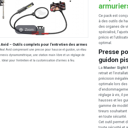
armurier
Ce pack est conçu 
à des outils de h
des organes de vi
Zoom
spécialisé, l’aju
précis et l’utilis
optimal.
Avid – Outils complets pour l’entretien des armes
eal Avid comprenant une presse pour hausse et guidon, un étau
Presse po
urnevis dynamométrique, une station main libre et un réglage de
guidon pi
. Idéal pour l’entretien et la customisation d’armes à feu.
La
Master Sight 
retrait et l’insta
précision inégalée
optimale lors des 
d’endommagement 
réglage à vis, il 
hausses et les gu
gamme de modèles 
tireurs souhaitant
en toute sécurité.
Cet outil permet d
toute sécurité et