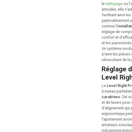
le
nettoyage
ou l’
articulés, elle s’
facilitant ainsi l
particulièrement u
comme l’
installa
réglage de compo
confort et d’effic
et les passionnés 
Un système modula
à tenir les pièces
nécessitant de la 
Réglage d
Level Righ
Le
Level Right P
à niveau parfaite
carabines
. Cet o
et de lasers pour a
d'alignement qui p
ergonomique perme
l'ajustement acce
amateurs soucieux
mécanisme précis