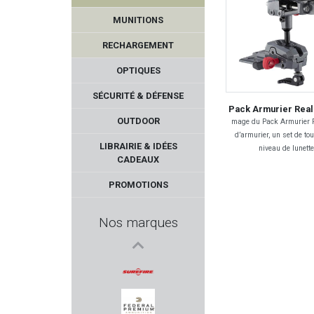
MUNITIONS
RECHARGEMENT
OPTIQUES
SÉCURITÉ & DÉFENSE
Pack Armurier Real 
OUTDOOR
mage du Pack Armurier R
d’armurier, un set de to
KUSTERMANN
LIBRAIRIE & IDÉES
niveau de lunette
CADEAUX
WHEELER
PROMOTIONS
TUNET
Nos marques
NORICA
BOKER
SUREFIRE