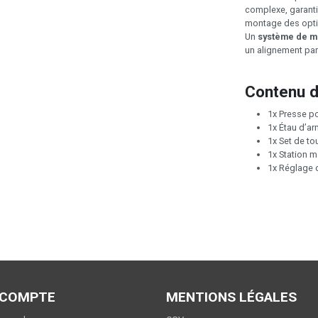
complexe, garantis
montage des opti
Un
système de mi
un alignement parf
Contenu d
1x Presse p
1x Étau d’a
1x Set de t
1x Station m
1x Réglage d
 COMPTE
MENTIONS LÉGALES