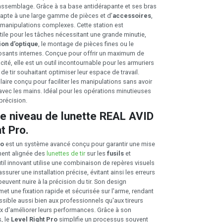
assemblage. Grâce à sa base antidérapante et ses bras
adapte à une large gamme de pièces et d’
accessoires
,
es manipulations complexes. Cette station est
tile pour les tâches nécessitant une grande minutie,
tion d’optique
, le montage de pièces fines ou le
sants internes. Conçue pour offrir un maximum de
acité, elle est un outil incontournable pour les armuriers
de tir souhaitant optimiser leur espace de travail.
ire conçu pour faciliter les manipulations sans avoir
 avec les mains. Idéal pour les opérations minutieuses
précision.
e niveau de lunette REAL AVID
t Pro.
ro
est un système avancé conçu pour garantir une mise
ment alignée des
lunettes de tir
sur les
fusils
et
util innovant utilise une combinaison de repères visuels
ssurer une installation précise, évitant ainsi les erreurs
euvent nuire à la précision du tir. Son design
t une fixation rapide et sécurisée sur l'arme, rendant
ssible aussi bien aux professionnels qu'aux tireurs
 d'améliorer leurs performances. Grâce à son
, le
Level Right Pro
simplifie un processus souvent