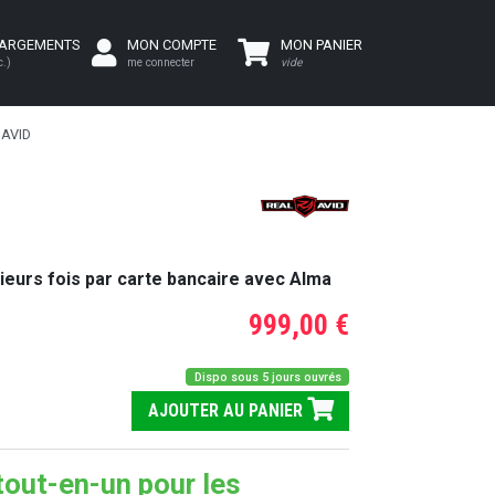
HARGEMENTS
MON COMPTE
MON PANIER
c.)
me connecter
vide
 AVID
ieurs fois par carte bancaire avec Alma
999,00 €
Dispo sous 5 jours ouvrés
AJOUTER AU PANIER
tout-en-un pour les