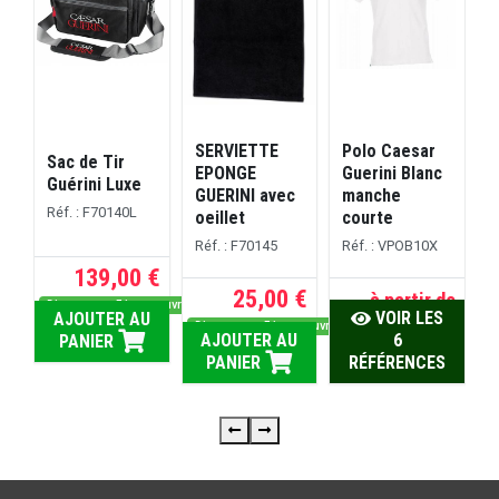
SERVIETTE
Polo Caesar
F
Sac de Tir
EPONGE
Guerini Blanc
G
Guérini Luxe
GUERINI avec
manche
c
Réf. : F70140L
oeillet
courte
R
Réf. : F70145
Réf. : VPOB10X
139,00 €
 €
25,00 €
à partir de
Dispo sous 5 jours ouvrés
D
VOIR LES
AJOUTER AU
45,00 €
rs ouvrés
Dispo sous 5 jours ouvrés
U
AJOUTER AU
6
PANIER
PANIER
RÉFÉRENCES