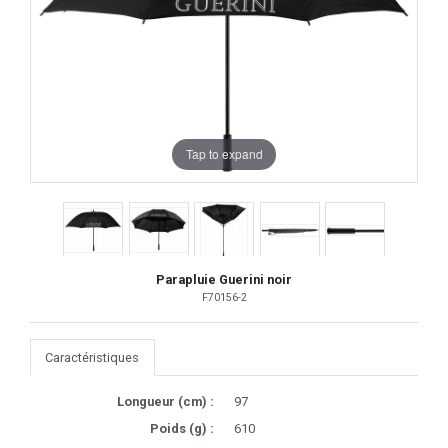
Tap to expand
Parapluie Guerini noir
F70156-2
Caractéristiques
Longueur (cm) :
97
Poids (g) :
610