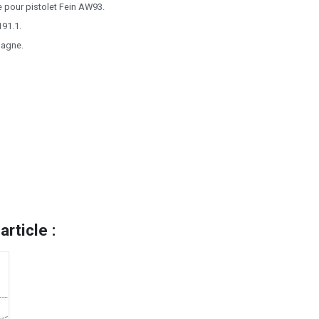
 pour pistolet Fein AW93.
191.1.
magne.
rticle :