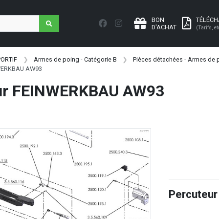
BON
TÉLÉC
D'ACHAT
(Tarifs, et
PORTIF
Armes de poing - Catégorie B
Pièces détachées - Armes de p
NWERKBAU AW93
ur FEINWERKBAU AW93
Percuteu