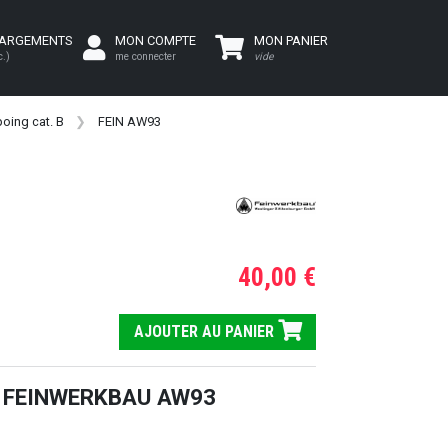
HARGEMENTS
MON COMPTE
MON PANIER
c.)
me connecter
vide
oing cat. B
FEIN AW93
40,00 €
AJOUTER AU PANIER
r FEINWERKBAU AW93