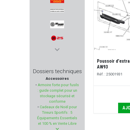
SHOOTER'S CHOICE
MAS
SIG SAUER
K25
Poussoir d'extr
CHAMPION WORLD
AW93
Dossiers techniques
Réf. : 25001931
Accessoires
PARA ORDNANCE
•
Armoire forte pour fusils
: guide complet pour un
FOT - Focus On Tools
stockage sécurisé et
conforme
•
Cadeaux de Noël pour
AJO
PERCUSSION
Tireurs Sportifs : 5
Équipements Essentiels
BROWNING
et 100 % en Vente Libre