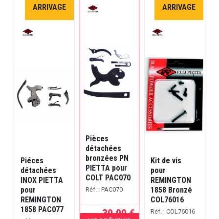
ARRIVAGE
ARRIVAGE
Pièces
K
détachées
p
bronzées PN
Piéces
Kit de vis
PIETTA pour
1
détachées
pour
COLT PAC070
INOX PIETTA
REMINGTON
pour
1858 Bronzé
Réf. : PAC070
R
REMINGTON
COL76016
1858 PAC077
39,00 €
Réf. : COL76016