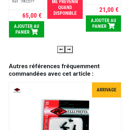
ME PRÉVENIR
Réf. : PAC077
RUPTURE
QUAND
21,00 €
DISPONIBLE
65,00 €
AJOUTER AU
AJOUTER AU
PANIER
PANIER
Autres références fréquemment
commandées avec cet article :
ARRIVAGE