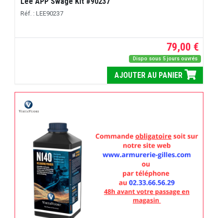
Lee APP Swage Kit #90237
Réf. : LEE90237
79,00 €
Dispo sous 5 jours ouvrés
AJOUTER AU PANIER