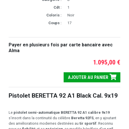
Cdt :
1
Coloris :
Noir
Coups :
17
Payer en plusieurs fois par carte bancaire avec
Alma
1.095,00 €
AJOUTER AU PANIER
Pistolet BERETTA 92 A1 Black Cal. 9x19
Le
pistolet semi-automatique BERETTA 92 A1 calibre 9x19
s’inscrit dans la continuité du célèbre
Beretta 92FS
, en y ajoutant
des améliorations modernes destinées au
tir sportif
. Reconnu
pour sa
fiabilité
et sa
précision
, ce modèle bénéficie d’un
rail