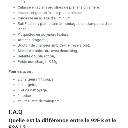
1:10,
Culasse en acier avec stries de préhension arrière,
Hausse et guidon fixes à points blancs,
Carcasse en alliage d’aluminium,
Rail Picatinny permettant le montage d'une lampe ou d'un
laser,
Plaquettes en polymère texturé,
Attache dragonne,
Bouton de chargeur ambidextre (réversible),
Sécurité ambidextre avec decocking,
Détente double action,
Poids non chargé : 945g.
Fournis avec :
2 chargeurs 17 coups,
1 chargette,
1 kit de nettoyage,
1 notice,
et 1 mallette de transport.
F.A.Q
Quelle est la différence entre le 92FS et le
92A1 ?