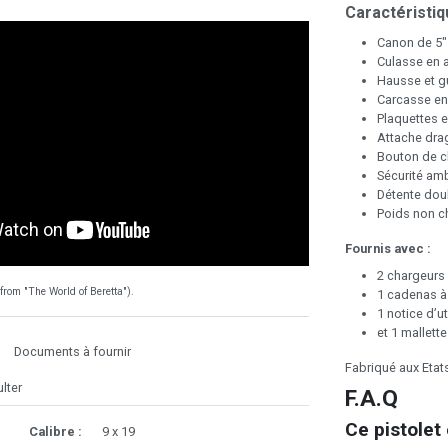
Caractéristiq
Canon de 5" 
Culasse en a
Hausse et gu
Carcasse en 
Plaquettes e
Attache dra
Bouton de ch
Sécurité am
Détente doub
Poids non ch
Fournis avec :
2 chargeurs 
rom "The World of Beretta").
1 cadenas à
1 notice d’ut
et 1 mallett
Documents à fournir
Fabriqué aux Etat
lter
F.A.Q
Ce pistolet 
Calibre :
9 x 19