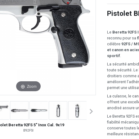
Pistolet 
Le
Beretta 92FS 
reconnu pour sa
f
célèbre
92FS / M
et canon en acie
sportif
.
La sécurité ambid
toute sécurité. L
droitiers comme 
améliorent l’adhé
Zoom
permet une utilisa
La culasse, le ca
offrent une excell
anodisé assure un
Le Beretta 92FS 
fiabilité mécaniqu
olet Beretta 92FS 5" Inox Cal. 9x19
conserve toutes l
B92FSI
meilleure résistan