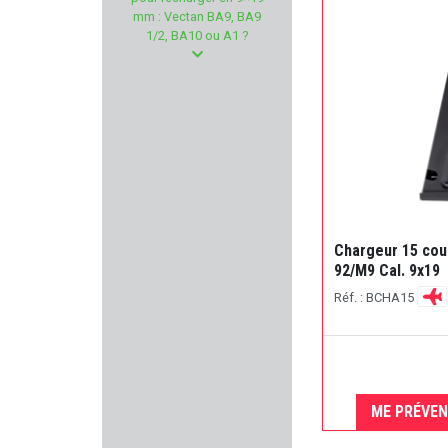
H&N
mm : Vectan BA9, BA9
1/2, BA10 ou A1 ?
INFORCE
BROWNELLS
SWAB-ITS - BORE-WHIPS
MAS
ANSMANN
Chargeur 15 co
92/M9 Cal. 9x19
LUNA OPTIQUE
Réf. : BCHA15
WOLFF GUNSPRINGS
LUGER
ME PRÉVEN
ELEMENT-OPTIC