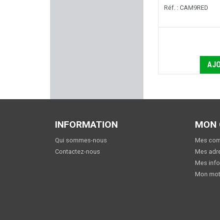
Réf. : CAM9RED
PUMA-TEC
WALKSTOOL
NUPROL
AJO
COUNTRY SELLERIE
NITECORE
INFORMATION
MON
PARA ORDNANCE
Qui sommes-nous
Mes co
KING COBRA
Contactez-nous
Mes adr
Mes info
Mon mot
FIER
HERBERTZ