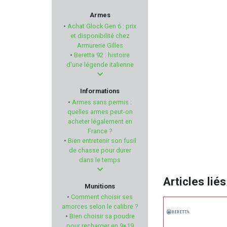
A-TEC
Armes
•
Achat Glock Gen 6 : prix
FABARM
et disponibilité chez
Armurerie Gilles
•
Beretta 92 : histoire
MAGNUM RESEARCH
d'une légende italienne
MPF
Informations
•
Armes sans permis :
MANUFRANCE
quelles armes peut-on
acheter légalement en
France ?
DIAMONDBACK
•
Bien entretenir son fusil
de chasse pour durer
MARY ARM
dans le temps
Articles liés
KONUS
Munitions
•
Comment choisir ses
MSA SORDIN
amorces selon le calibre ?
•
Bien choisir sa poudre
pour recharger en 9×19