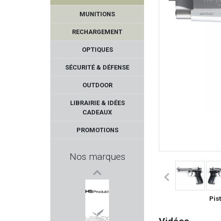
AIGLE
MUNITIONS
SCALARWORKS
RECHARGEMENT
BALLISTOL
OPTIQUES
SÉCURITÉ & DÉFENSE
PHASE 5
OUTDOOR
CUDEMAN
LIBRAIRIE & IDÉES
CADEAUX
ELECTRO POINT
PROMOTIONS
ELEY
Nos marques
HUGTEK
MAX KNIVES
Pist
HS PRODUKT