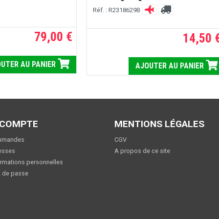
Réf. : R2318629B
79,00 €
14,50 
UTER AU PANIER
AJOUTER AU PANIER
 COMPTE
MENTIONS LÉGALES
mmandes
CGV
esses
A propos de ce site
rmations personnelles
 de passe