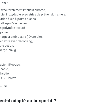
ues :
avec revêtement intérieur chrome,
cier inoxydable avec stries de préhension arrière,
idon fixes à points blancs,
alliage d’aluminium,
n polymère texturé,
gonne,
argeur ambidextre (réversible),
bidextre avec decocking,
le action,
argé : 945g.
acier 15 coups,
 câble,
ilisation,
e ABS Beretta.
s-Unis.
est-il adapté au tir sportif ?