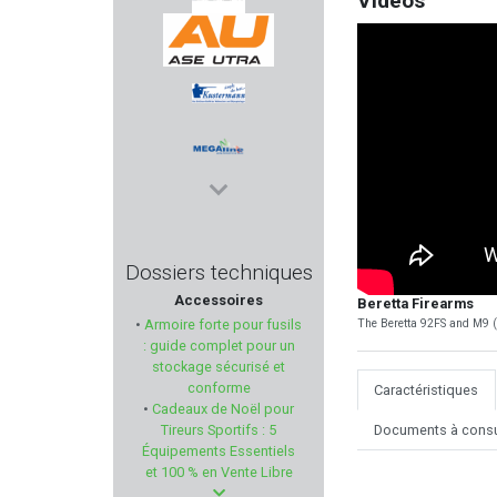
Vidéos
LEGACY ARMAMENT
ASE UTRA
KUSTERMANN
MEGALINE
STOPTIR
Dossiers techniques
Accessoires
Beretta Firearms
BRAVO COMPANY USA
The Beretta 92FS and M9 (f
•
Armoire forte pour fusils
: guide complet pour un
HKS
stockage sécurisé et
conforme
Caractéristiques
•
Cadeaux de Noël pour
REMINGTON
Documents à consu
Tireurs Sportifs : 5
Équipements Essentiels
BP MAKER
et 100 % en Vente Libre