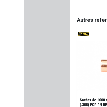
SUREFIRE
Autres réfé
BORESNAKE
MAGLITE
SNOWPEAK
BAVARIAN TACTICAL SYSTEM
FOSSARI
UBERTI
GAMO
Sachet de 1000
ASG
(.355) FCP RN RE