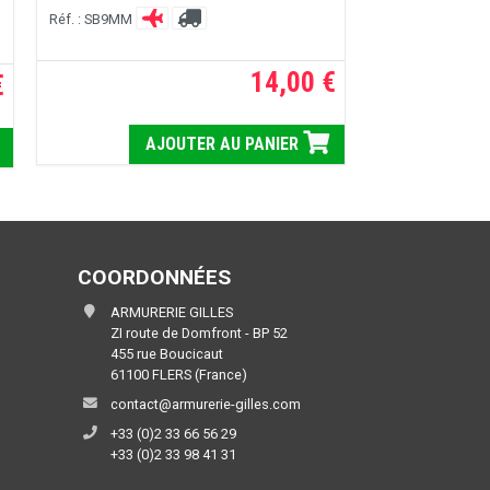
Réf. : SB9MM
14,00 €
€
AJOUTER AU PANIER
COORDONNÉES
ARMURERIE GILLES
ZI route de Domfront - BP 52
455 rue Boucicaut
61100 FLERS (France)
contact@armurerie-gilles.com
+33 (0)2 33 66 56 29
+33 (0)2 33 98 41 31