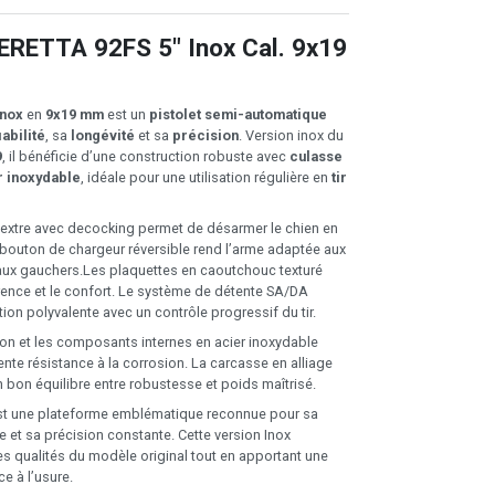
BERETTA 92FS 5" Inox Cal. 9x19
Inox
en
9x19 mm
est un
pistolet semi-automatique
iabilité
, sa
longévité
et sa
précision
. Version inox du
9
, il bénéficie d’une construction robuste avec
culasse
r inoxydable
, idéale pour une utilisation régulière en
tir
extre avec decocking permet de désarmer le chien en
e bouton de chargeur réversible rend l’arme adaptée aux
aux gauchers.Les plaquettes en caoutchouc texturé
rence et le confort. Le système de détente SA/DA
tion polyvalente avec un contrôle progressif du tir.
non et les composants internes en acier inoxydable
ente résistance à la corrosion. La carcasse en alliage
 bon équilibre entre robustesse et poids maîtrisé.
est une plateforme emblématique reconnue pour sa
e et sa précision constante. Cette version Inox
es qualités du modèle original tout en apportant une
ce à l’usure.