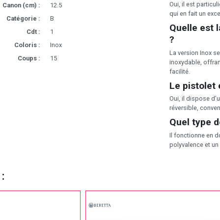
Oui, il est particu
Canon (cm) :
12.5
qui en fait un exce
Catégorie :
B
Quelle est 
Cdt :
1
?
Coloris :
Inox
La version Inox s
Coups :
15
inoxydable, offran
facilité.
Le pistolet
Oui, il dispose d
réversible, conve
Quel type d
Il fonctionne en d
polyvalence et un
 :