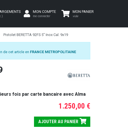
HARGEMENTS
MON COMPTE
MON PANIER
c.)
me connecter
vide
Pistolet BERETTA 92FS 5" Inox Cal. 9x19
n de cet article en
FRANCE METROPOLITAINE
9
ieurs fois par carte bancaire avec Alma
1.250,00 €
AJOUTER AU PANIER