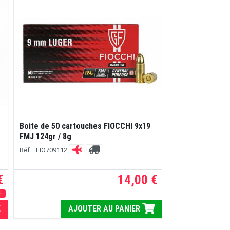
r
Boite de 50 cartouches FIOCCHI 9x19
Boite de 50 ca
FMJ 124gr / 8g
FMJ 115gr / 7,5
Réf. : FIO709112
Réf. : 2413718
€
14,00 €
E
E
AJOUTER AU PANIER
ME PRÉVEN