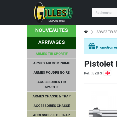
VICTRIX
2A ARMAMENT
NOUVEAUTES
GABION UNLIMITED
ARMES TIR S
ARRIVAGES
SAVIOR EQUIPMENT
Promotion en
ARMES TIR SPORTIF
MERCUREY MANSART
Pistolet
ARMES AIR COMPRIME
MAGPUL
ARMES POUDRE NOIRE
Réf. : B92FSI
HAUSKEN
ACCESSOIRES TIR
SPORTIF
FRANCHI
ARMES CHASSE & TRAP
HAWKE
ACCESSOIRES CHASSE
ACCESSOIRES DE TRAP