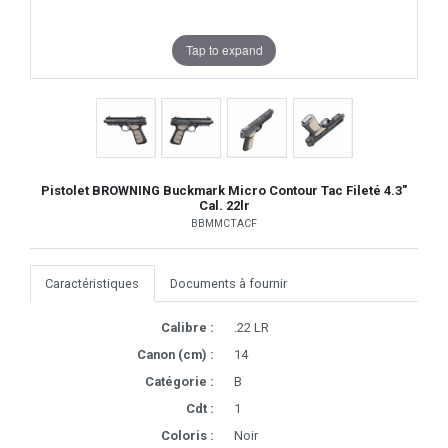
Tap to expand
Pistolet BROWNING Buckmark Micro Contour Tac Fileté 4.3"
Cal. 22lr
BBMMCTACF
Caractéristiques
Documents à fournir
Calibre :
.22 LR
Canon (cm) :
14
Catégorie :
B
Cdt :
1
Coloris :
Noir