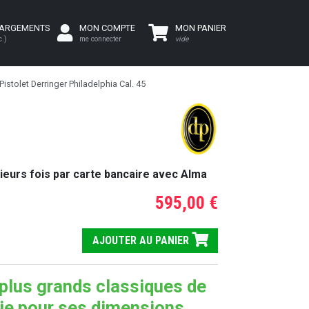
HARGEMENTS
MON COMPTE
MON PANIER
c.)
me connecter
vide
Pistolet Derringer Philadelphia Cal. 45
ieurs fois par carte bancaire avec Alma
595,00 €
AJOUTER AU PANIER
 plus grands classiques de
rie pour ses dimensions