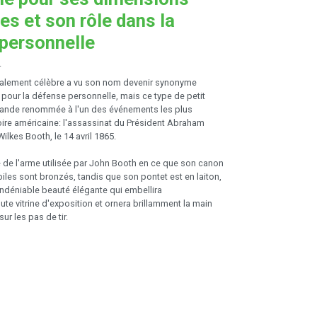
s et son rôle dans la
personnelle
.
alement célèbre a vu son nom devenir synonyme
our la défense personnelle, mais ce type de petit
grande renommée à l'un des événements les plus
toire américaine: l'assassinat du Président Abraham
ilkes Booth, le 14 avril 1865.
 de l'arme utilisée par John Booth en ce que son canon
iles sont bronzés, tandis que son pontet est en laiton,
 indéniable beauté élégante qui embellira
te vitrine d'exposition et ornera brillamment la main
sur les pas de tir.