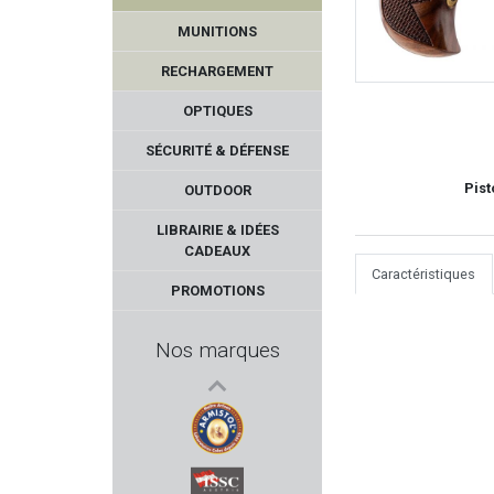
MUNITIONS
RECHARGEMENT
OPTIQUES
SÉCURITÉ & DÉFENSE
Pist
OUTDOOR
BUL ARMORY
LIBRAIRIE & IDÉES
CADEAUX
UBERTI
Caractéristiques
PROMOTIONS
ALPEN ARMS
Nos marques
BP MAKER
FOT - Focus On Tools
ARMISTOL