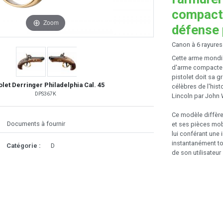
compacte
Zoom
défense 
Canon à 6 rayures
Cette arme mondi
d'arme compacte p
pistolet doit sa 
olet Derringer Philadelphia Cal. 45
célèbres de l'his
DPS367K
Lincoln par John W
Ce modèle diffère
Documents à fournir
et ses pièces mob
lui conférant une
instantanément tou
Catégorie :
D
de son utilisateur 