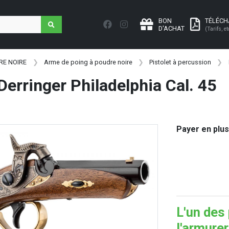
BON
TÉLÉC
D'ACHAT
(Tarifs, et
RE NOIRE
Arme de poing à poudre noire
Pistolet à percussion
 Derringer Philadelphia Cal. 45
Payer en plus
L'un des
l'armure