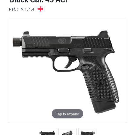
Réf. : FNH545T
Tap to expand