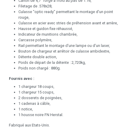
Canon de 4,7" forgé à froid au pas de 1:16,
Filetage de .578x28,
Culasse "optic ready" permettant le montage d'un point
rouge,
Culasse en acier avec stries de préhension avant et arrière,
Hausse et guidon fixe réhaussé,
Indicateur de munitions chambrée,
Carcasse polymère,
Rail permettant le montage d'une lampe ou d'un laser,
Bouton de chargeur et arrêtoir de culasse ambidextre,
Détente double action,
Poids de départ de la détente : 2,720kg,
Poids non chargé : 880g.
Fournis avec :
1 chargeur 18 coups,
1 chargeur 15 coups,
2 dosserets de poignées,
1 cadenas à câble,
1 notice,
1 housse noire FN Herstal.
Fabriqué aux Etats-Unis.