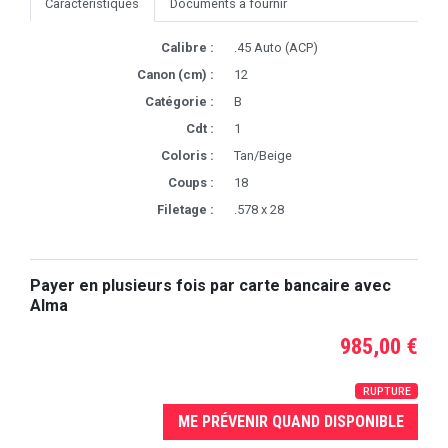
Caractéristiques
Documents à fournir
Calibre :
.45 Auto (ACP)
Canon (cm) :
12
Catégorie :
B
Cdt :
1
Coloris :
Tan/Beige
Coups :
18
Filetage :
.578 x 28
Payer en plusieurs fois par carte bancaire avec
Alma
985,00 €
RUPTURE
ME PRÉVENIR QUAND DISPONIBLE