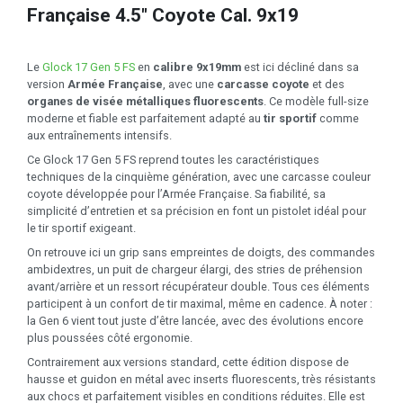
Française 4.5" Coyote Cal. 9x19
Le
Glock 17 Gen 5 FS
en
calibre 9x19mm
est ici décliné dans sa
version
Armée Française
, avec une
carcasse coyote
et des
organes de visée métalliques fluorescents
. Ce modèle full-size
moderne et fiable est parfaitement adapté au
tir sportif
comme
aux entraînements intensifs.
Ce Glock 17 Gen 5 FS reprend toutes les caractéristiques
techniques de la cinquième génération, avec une carcasse couleur
coyote développée pour l’Armée Française. Sa fiabilité, sa
simplicité d’entretien et sa précision en font un pistolet idéal pour
le tir sportif exigeant.
On retrouve ici un grip sans empreintes de doigts, des commandes
ambidextres, un puit de chargeur élargi, des stries de préhension
avant/arrière et un ressort récupérateur double. Tous ces éléments
participent à un confort de tir maximal, même en cadence. À noter :
la Gen 6 vient tout juste d’être lancée, avec des évolutions encore
plus poussées côté ergonomie.
Contrairement aux versions standard, cette édition dispose de
hausse et guidon en métal avec inserts fluorescents, très résistants
aux chocs et parfaitement visibles en conditions réduites. Elle est