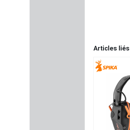
SAPL
HELEN BAUD
WALTHER
Articles liés
KIMBER
DANIEL DEFENSE
GLOCK
MAS
MEGALINE
MUELA