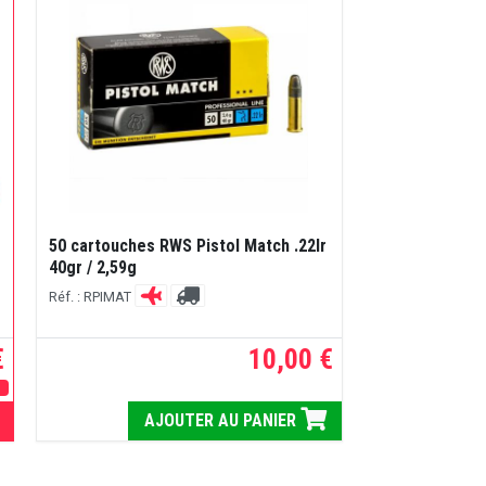
50 cartouches RWS Pistol Match .22lr
40gr / 2,59g
Réf. : RPIMAT
€
10,00 €
E
AJOUTER AU PANIER