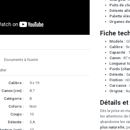
Puits de c
Détente al
Palette élé
Organes de
Fiche tec
Modèle :
Gl
Calibre :
9x
Capacité :
1
Canon :
87 
Documents à fournir
Longueur to
Poids (char
lter
Détente :
Sa
Finition :
nD
Calibre :
9 x 19
Carcasse :
Canon (cm) :
8.7
Origine :
Au
Catégorie :
B
Détails et
Coloris :
Noir
Dès la prise en m
Coups :
10
les attentions de 
abandonne les rai
Détente :
S.A.
plus naturelle
, p
Hauteur (cm) :
10