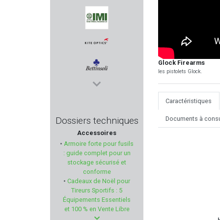
VALMET
I.M.I
Glock Firearms
KITE OPTICS
les pistolets Glock.
BETTINSOLI
Caractéristiques
PRO-SHOT PRODUCTS
Documents à consu
Dossiers techniques
Accessoires
NRA-FUD
•
Armoire forte pour fusils
: guide complet pour un
KORTH
stockage sécurisé et
conforme
•
Cadeaux de Noël pour
TRIVISA
Tireurs Sportifs : 5
Équipements Essentiels
BARNES
et 100 % en Vente Libre