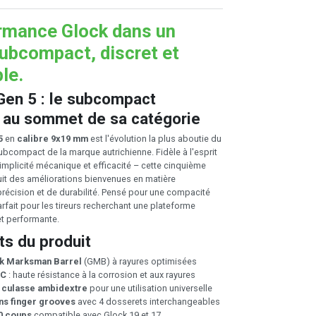
rmance Glock dans un
ubcompact, discret et
ble.
Gen 5 : le subcompact
n au sommet de sa catégorie
5
en
calibre 9x19 mm
est l'évolution la plus aboutie du
bcompact de la marque autrichienne. Fidèle à l'esprit
 simplicité mécanique et efficacité – cette cinquième
uit des améliorations bienvenues en matière
récision et de durabilité. Pensé pour une compacité
arfait pour les tireurs recherchant une plateforme
t performante.
ts du produit
k Marksman Barrel
(GMB) à rayures optimisées
LC
: haute résistance à la corrosion et aux rayures
e culasse ambidextre
pour une utilisation universelle
ns finger grooves
avec 4 dosserets interchangeables
0 coups
compatible avec Glock 19 et 17