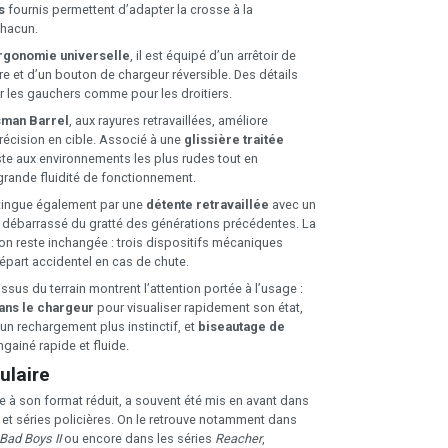
s
fournis permettent d’adapter la crosse à la
hacun.
rgonomie universelle
, il est équipé d’un arrêtoir de
e et d’un bouton de chargeur réversible. Des détails
 les gauchers comme pour les droitiers.
man Barrel
, aux rayures retravaillées, améliore
récision en cible. Associé à une
glissière traitée
siste aux environnements les plus rudes tout en
grande fluidité de fonctionnement.
tingue également par une
détente retravaillée
avec un
, débarrassé du gratté des générations précédentes. La
ion reste inchangée : trois dispositifs mécaniques
part accidentel en cas de chute.
issus du terrain montrent l’attention portée à l’usage :
ans le chargeur
pour visualiser rapidement son état,
un rechargement plus instinctif, et
biseautage de
gainé rapide et fluide.
ulaire
ce à son format réduit, a souvent été mis en avant dans
et séries policières. On le retrouve notamment dans
Bad Boys II
ou encore dans les séries
Reacher
,