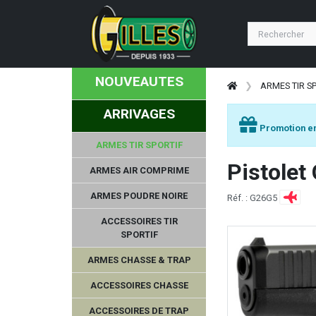
JACK PYKE
BCM
NOUVEAUTES
SWAROVSKI OPTIK
ARMES TIR S
ARRIVAGES
BP MAKER
Promotion en
ARMES TIR SPORTIF
PRECISION ARMAMENT
Pistolet
ARMES AIR COMPRIME
STV
ARMES POUDRE NOIRE
Réf. : G26G5
MAGNUM RESEARCH
ACCESSOIRES TIR
SPORTIF
HOPPES
ARMES CHASSE & TRAP
2A ARMAMENT
ACCESSOIRES CHASSE
ACCESSOIRES DE TRAP