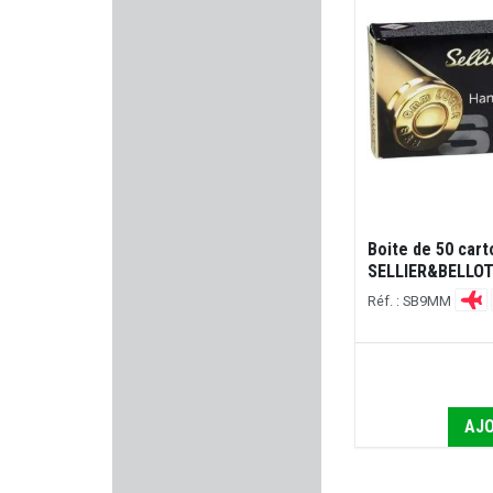
PIERRE ARTISAN
MARTINEZ ALBAINOX
VARTA
SAI
CALDWELL
Boite de 50 car
EUROHUNT
SELLIER&BELLOT 
Réf. : SB9MM
WHEELER
LEICA
AJO
IMPACT DEFENDER
VECTAN