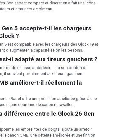
ied
. Son aspect compact et discret en a fait une icône
teurs et armuriers de plateau.
 Gen 5 accepte-t-il les chargeurs
Glock ?
Gen 5 est compatible avec les chargeurs des Glock 19 et
ant d’augmenter la capacité selon les besoins.
st-il adapté aux tireurs gauchers ?
arrêtoir de culasse ambidextre et à son bouton de
e, il convient parfaitement aux tireurs gauchers.
B améliore-t-il réellement la
ksman Barrel offre une précision améliorée grâce à une
ée et une couronne de canon retravaillée.
la différence entre le Glock 26 Gen
?
upprime les empreintes de doigts, ajoute un arrêtoir
re le canon GMB, une détente améliorée et une finition