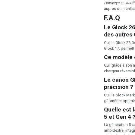
Hawkeye
et
Justif
auprès des réalisa
F.A.Q
Le Glock 26
des autres 
Oui, le Glock 26 
Glock 17, permett
Ce modèle e
Oui, grâce à son 
chargeur réversibl
Le canon GM
précision ?
Oui, le Glock Mar
géométrie optimis
Quelle est 
5 et Gen 4 
La génération 5 s
ambidextre, intèg