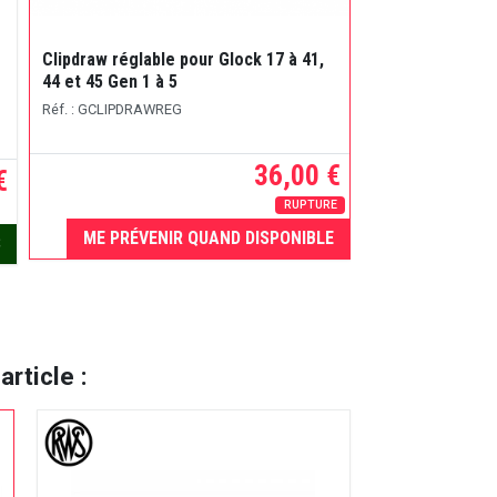
Clipdraw réglable pour Glock 17 à 41,
Boite de 20 ca
44 et 45 Gen 1 à 5
JHP canon court
Réf. : GCLIPDRAWREG
Réf. : 2402932
36,00 €
€
RUPTURE
ME PRÉVENIR QUAND DISPONIBLE
S
ME PRÉVEN
rticle :