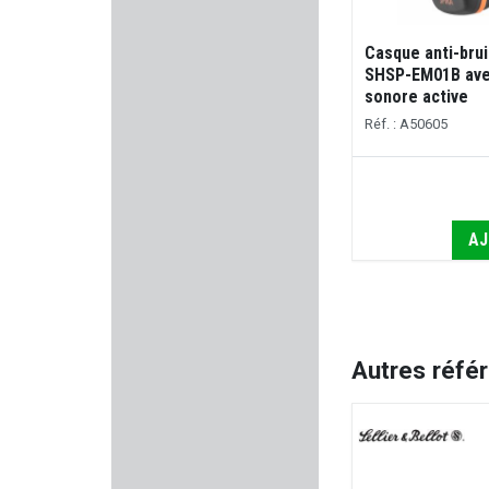
MAGTECH
Casque anti-brui
SHSP-EM01B avec
WD40
sonore active
Réf. : A50605
VERCAR
TUNET
PERAZZI
AJ
BUTLER CREEK
CAMO FORM
Autres réfé
NORINCO
Kalashnikov