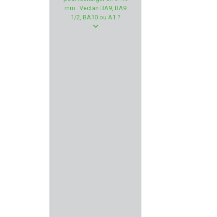
ATS AMMUNITION
mm : Vectan BA9, BA9
1/2, BA10 ou A1 ?
SUPERLATIVE ARMS
THERMOPAD
H&N
RANSOM INTERNATIONAL
RIZZINI
LAPUA
SWISS+TECH
BUL ARMORY
MIL-TEC