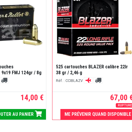
touches
525 cartouches BLAZER calibre 22lr
9x19 FMJ 124gr / 8g
38 gr / 2,46 g
Réf. : CCIBLAZV
14,00 €
67,00 
RUPTUR
UTER AU PANIER
ME PRÉVENIR QUAND DISPONIBLE