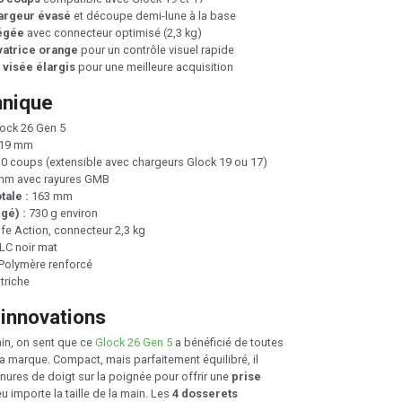
hargeur évasé
et découpe demi-lune à la base
légée
avec connecteur optimisé (2,3 kg)
vatrice orange
pour un contrôle visuel rapide
 visée élargis
pour une meilleure acquisition
hnique
ock 26 Gen 5
19 mm
0 coups (extensible avec chargeurs Glock 19 ou 17)
mm avec rayures GMB
tale :
163 mm
gé) :
730 g environ
fe Action, connecteur 2,3 kg
LC noir mat
Polymère renforcé
triche
 innovations
ain, on sent que ce
Glock 26 Gen 5
a bénéficié de toutes
la marque. Compact, mais parfaitement équilibré, il
nures de doigt sur la poignée pour offrir une
prise
eu importe la taille de la main. Les
4 dosserets