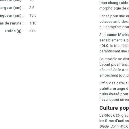
interchangeable
argeur (cm) :
2.6
morphologie de c
ngueur (cm) :
15.5
Pensé pour une
e
culasse ambidextr
as de rayure :
1:10
qui comptent pour
Poids (g) :
616
Son
canon Marks
sensiblement la p
nDLC
, le tout ré
garantissant une 
Ce modèle se dis
départ plus franc
sécurité Safe Act
empêchent tout dé
Enfin, des détails 
palette orange d
puits évasé
pour 
l’avant
pour un ren
Culture pop
Le
Glock 26
, grâ
les
films d’action
Blade
,
John Wick
,