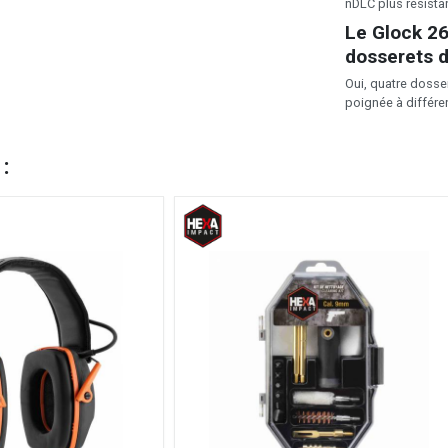
nDLC plus résista
Le Glock 26
dosserets d
Oui, quatre dosse
poignée à différen
 :