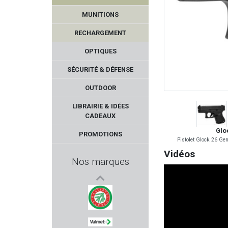
MORINI
MUNITIONS
REAL AVID
RECHARGEMENT
DLG TACTICAL
OPTIQUES
SÉCURITÉ & DÉFENSE
HAENEL
OUTDOOR
KOLARMS
LIBRAIRIE & IDÉES
CADEAUX
ROTTWEIL
Glo
PROMOTIONS
Pistolet Glock 26 Ge
PIEXON
Vidéos
Nos marques
BROWNING
HERA ARMS
BALLISTOL