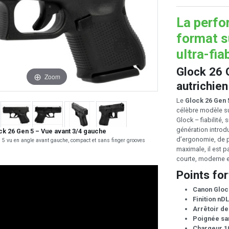
La perfo
format s
ultra-fia
Glock 26 
Zoom
autrichie
Le
Glock 26 Gen 
célèbre modèle su
Glock – fiabilité,
génération introd
ck 26 Gen 5 – Vue avant 3/4 gauche
d’ergonomie, de p
n 5 vu en angle avant gauche, compact et sans finger grooves
maximale, il est p
courte, moderne e
Points for
Canon Gloc
Finition nD
Arrêtoir d
Poignée sa
Chargeur 1