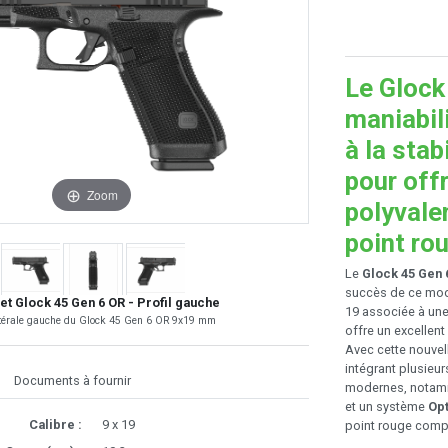
Le Glock
maniabil
à la stab
pour off
Zoom
polyvalen
point ro
Le
Glock 45 Gen 
succès de ce mod
let Glock 45 Gen 6 OR - Profil gauche
19 associée à une
térale gauche du Glock 45 Gen 6 OR 9x19 mm
offre un excellent
Avec cette nouvel
intégrant plusieur
Documents à fournir
modernes, notam
et un système
Opt
Calibre :
9 x 19
point rouge compa