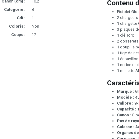
Canon (cm) :
10.2
Contenu d
Catégorie :
B
Pistolet Glo
2 chargeurs
Cdt :
1
1 chargette
Coloris :
Noir
3 plaques d
Coups :
17
1 clé Torx
2 dosserets
1 goupille 
1 tige de ne
1 écouvillon
1 notice d'ut
1 mallette A
Caractéri
Marque :
Gl
Modèle :
45
Calibre :
9x
Capacité :
1
Canon :
Glo
Pas de rayu
Culasse :
Ac
Organes de 
Carcasse :