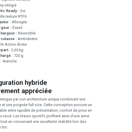
ny intégré
ic Ready :
Oui
le texture RTF6
stor :
Allongée
rgeur :
Évasé
hargeur :
Réversible
 culasse :
Ambidextre
fe Action droite
part :
2,65 kg
hargé :
720 g
 :
Autriche
guration hybride
èrement appréciée
stingue par son architecture unique combinant une
et une poignée full-size. Cette conception procure un
ble entre rapidité de présentation, confort de prise en
u recul. Les tireurs sportifs profitent ainsi d'une arme
 tout en conservant une excellente stabilité lors des
tirs.