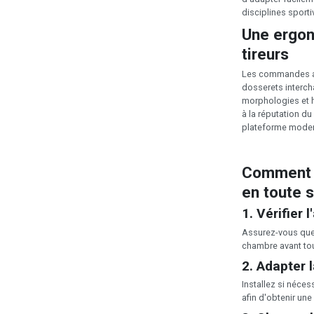
disciplines sporti
Une ergon
tireurs
Les commandes amb
dosserets interch
morphologies et h
à la réputation du
plateforme modern
Comment u
en toute s
1. Vérifier 
Assurez-vous que 
chambre avant tou
2. Adapter 
Installez si néce
afin d'obtenir une