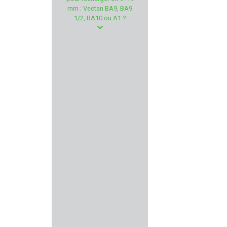
KICK EEZ
mm : Vectan BA9, BA9
1/2, BA10 ou A1 ?
RECOVER TACTICAL
CHEDDITE
NORMA
ELLESS
PREVOT
HAENEL
KING COBRA
ANSMANN
RCBS