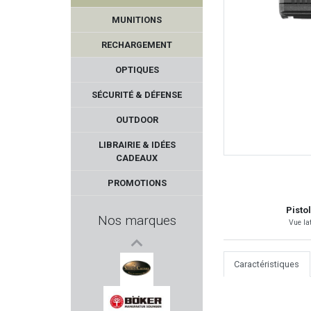
MUNITIONS
RECHARGEMENT
OPTIQUES
SÉCURITÉ & DÉFENSE
OUTDOOR
BERGARA
LIBRAIRIE & IDÉES
CADEAUX
MORINI
PROMOTIONS
TB OUTDOORS
Pisto
Nos marques
Vue la
SPORTDOG
Caractéristiques
ELEY
VERNEY CARRON