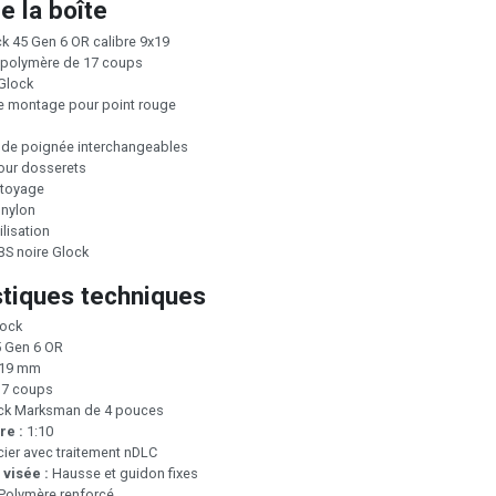
e la boîte
ck 45 Gen 6 OR calibre 9x19
 polymère de 17 coups
 Glock
e montage pour point rouge
 de poignée interchangeables
pour dosserets
ttoyage
 nylon
ilisation
BS noire Glock
stiques techniques
ock
 Gen 6 OR
19 mm
7 coups
ck Marksman de 4 pouces
re :
1:10
ier avec traitement nDLC
visée :
Hausse et guidon fixes
Polymère renforcé