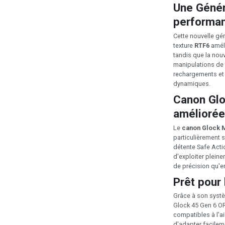
Une Génér
performa
Cette nouvelle gé
texture
RTF6
améli
tandis que la nouv
manipulations de 
rechargements et c
dynamiques.
Canon Glo
améliorée
Le
canon Glock 
particulièrement s
détente Safe Actio
d'exploiter pleine
de précision qu'e
Prêt pour
Grâce à son sys
Glock 45 Gen 6 OR
compatibles à l'a
d'adapter facileme