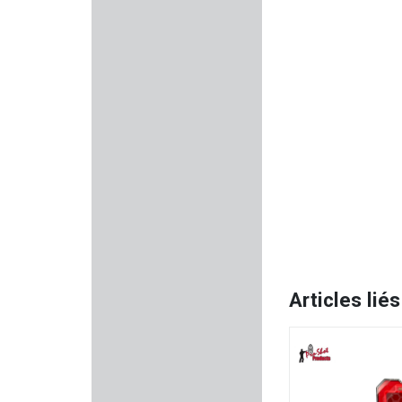
RADAR
TPM
PIXFRA
RTI Optics
VECTAN
STETSON COMPANY
MARTINEZ ALBAINOX
Articles liés
MOSIN NAGANT
REMINGTON
AGUILA