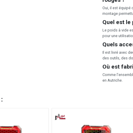
Oui, il est équip
montage permettan
Quel est le
Le poids à vide e
pour une utilisatio
Quels acces
Il est livré avec
des outils, des do
Où est fabr
Comme l’ensemble 
en Autriche.
 :