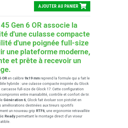
AJOUTER AU PANIER
 45 Gen 6 OR associe la
ité d'une culasse compacte
ilité d'une poignée full-size
rir une plateforme moderne,
te et prête à recevoir un
uge.
6 OR
en calibre
9x19 mm
reprend la formule qui a fait le
èle hybride : une culasse compacte inspirée du Glock
 carcasse full-size de Glock 17. Cette configuration
 compromis entre maniabilité, contrôle et confort de tir.
le
Génération 6
, Glock fait évoluer son pistolet en
s améliorations destinées aux tireurs sportifs
ment un nouveau grip
RTF6
, une ergonomie retravaillée
ic Ready
permettant le montage direct d'un viseur
tible.