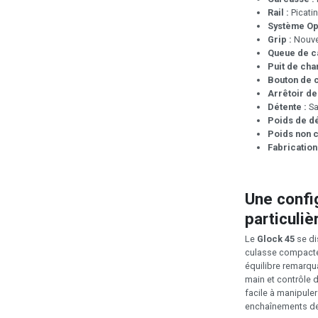
Rail :
Picatin
Système Opt
Grip :
Nouvel
Queue de ca
Puit de cha
Bouton de c
Arrêtoir de
Détente :
Sa
Poids de dé
Poids non c
Fabrication
Une confi
particuli
Le
Glock 45
se di
culasse compacte 
équilibre remarqua
main et contrôle d
facile à manipuler
enchaînements de 