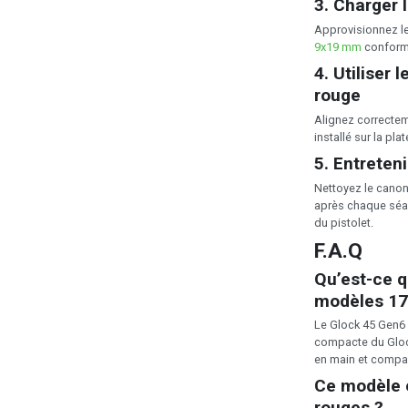
3. Charger 
Approvisionnez l
9x19 mm
conform
4. Utiliser 
rouge
Alignez correctem
installé sur la pl
5. Entreteni
Nettoyez le canon
après chaque séan
du pistolet.
F.A.Q
Qu’est-ce q
modèles 17 
Le Glock 45 Gen6 
compacte du Glock
en main et compac
Ce modèle e
rouges ?