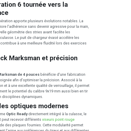
ation 6 tournée vers la
nce
nération apporte plusieurs évolutions notables. La
ore l'adhérence sans devenir agressive pour la main,
elle géométrie des stries avant facilite les
culasse. Le puit de chargeur évasé accélère les
ontribue à une meilleure fluidité lors des exercices
ck Marksman et précision
Marksman de 4 pouces
bénéficie d'une fabrication
oignée afin d'optimiser la précision. Associé à la
n et à une excellente qualité de verrouillage, il permet
ment le potentiel du calibre 9x19 mm aussi bien en tir
n disciplines dynamiques.
 les optiques modernes
tème
Optic Ready
directement intégré à la culasse, le
 peut recevoir différents
viseurs point rouge
ide des plaques fournies. Cette modularité permet
nt l'arme aux préférences du tireur et aux différentes