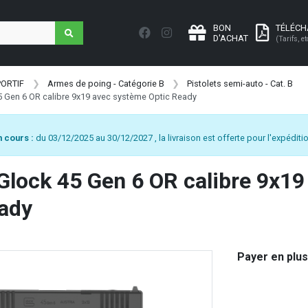
BON
TÉLÉC
D'ACHAT
(Tarifs, et
PORTIF
Armes de poing - Catégorie B
Pistolets semi-auto - Cat. B
45 Gen 6 OR calibre 9x19 avec système Optic Ready
 cours :
du 03/12/2025 au 30/12/2027 , la livraison est offerte pour l'expéditio
 Glock 45 Gen 6 OR calibre 9x1
ady
Payer en plus