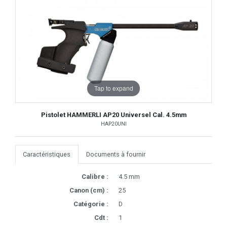
Tap to expand
Pistolet HAMMERLI AP20 Universel Cal. 4.5mm
HAP20UNI
Caractéristiques
Documents à fournir
Calibre :
4.5 mm
Canon (cm) :
25
Catégorie :
D
Cdt :
1